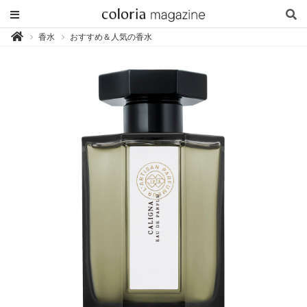
カ
香水
おすすめ＆人気の香水

ラ
リ
ア
マ
ガ
ジ
ン
-
香
り
専
門
メ
デ
ィ
ア