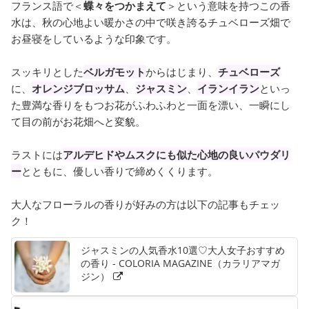
フランス語で＜
蝶々をつかまえて
＞という意味を持つこの香
水は、秋の心地よい暖かさの中で咲き誇るチュベローズ畑で
お昼寝をしているような印象です。
スッキリとした
ベルガモット
からはじまり、
チュベローズ
に、
オレンジブロッサム
、
ジャスミン
、
イランイラン
といっ
た豊満な香りをもつお花がふわふわと一面を漂い、一瞬にし
て目の前がお花畑へと変貌。
ラストには
アルデヒドやムスクにも似た心地の良いパウダリ
ー
とともに、優しい香りで締めくくります。
大人なフローラルの香りが好みの方は以下の記事もチェッ
ク！
ジャスミンの人気香水10選♡大人女子おすすめ
の香り - COLORIA MAGAZINE（カラリアマガ
ジン）