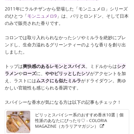
2011年にラルチザンから登場した「モンニュメロ」シリーズ
のひとつ「
モンニュメロ9
」は、パリとロンドン、そして日本
のみで販売された香りです。
コロンでは取り入れられなかったシソやミルラを絶妙にブレ
ンドし、生命力溢れるグリーンティーのような香りを創り出
しました。
トップは
爽快感のあるレモンとスパイス
。ミドルからは
シク
ラメン
や
ローズ
に、
ややピリッとしたシソ
がアクセントを加
え、ラストには
ムスクにも似たミルラ
がドライダウン。奥ゆ
かしい官能性も感じられる香調です。
スパイシーな香水が気になる方は以下の記事もチェック！
ピリッとスパイシー系のおすすめ香水10選｜個
性派のあなたにぴったり♡ - COLORIA
MAGAZINE（カラリアマガジン）