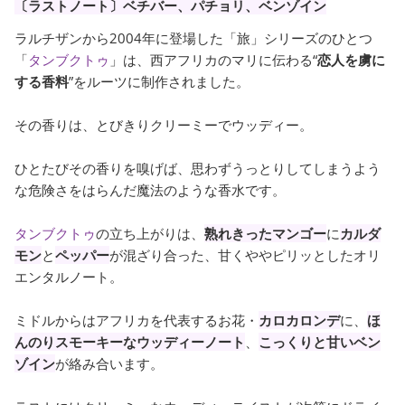
〔ラストノート〕ベチバー、パチョリ、ベンゾイン
ラルチザンから2004年に登場した「旅」シリーズのひとつ
「
タンブクトゥ
」は、西アフリカのマリに伝わる“
恋人を虜に
する香料
”をルーツに制作されました。
その香りは、とびきりクリーミーでウッディー。
ひとたびその香りを嗅げば、思わずうっとりしてしまうよう
な危険さをはらんだ魔法のような香水です。
タンブクトゥ
の立ち上がりは、
熟れきったマンゴー
に
カルダ
モン
と
ペッパー
が混ざり合った、甘くややピリッとしたオリ
エンタルノート。
ミドルからはアフリカを代表するお花・
カロカロンデ
に、
ほ
んのりスモーキーなウッディーノート
、
こっくりと甘いベン
ゾイン
が絡み合います。