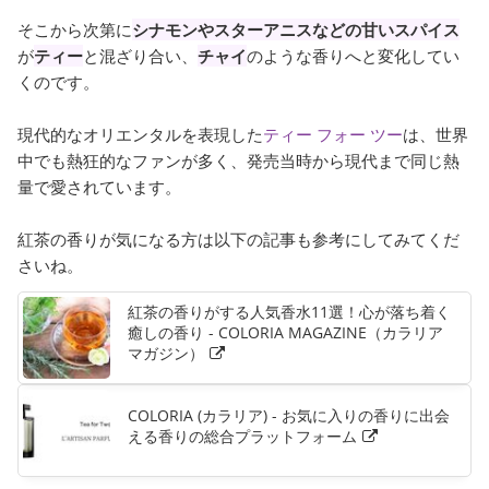
そこから次第に
シナモンやスターアニスなどの甘いスパイス
が
ティー
と混ざり合い、
チャイ
のような香りへと変化してい
くのです。
現代的なオリエンタルを表現した
ティー フォー ツー
は、世界
中でも熱狂的なファンが多く、発売当時から現代まで同じ熱
量で愛されています。
紅茶の香りが気になる方は以下の記事も参考にしてみてくだ
さいね。
紅茶の香りがする人気香水11選！心が落ち着く
癒しの香り - COLORIA MAGAZINE（カラリア
マガジン）
COLORIA (カラリア) - お気に入りの香りに出会
える香りの総合プラットフォーム