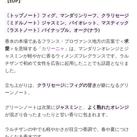
【EDP】
〔トップノート〕フィグ、マンダリンリーフ、クラリセージ
〔ミドルノート〕ジャスミン、バイオレット、マスティック
〔ラストノート〕パイナップル、オーク(ナラ)
香水の本場であるフランス・プロヴァンス地方の言葉で＜
求
愛
＞を意味する「
カリーニャ
」は、マンダリンオレンジとジ
ャスミンが軽やかに香るウィメンズフレグランスです。ラル
チザンで初めて女性を広告に起用したことでも話題となりま
した。
立ち上がりは、
クラリセージ
に
フィグの甘さ
が癖になるグリ
ーンノート。
グリーンノートは次第に
ジャスミン
と、
よく熟れたオレンジ
が混ざり合ったまったりと甘い香りに包まれます。
ラルチザンの中でも軽やかさが目立つ香調で、春や夏につけ
たくなる香水です。