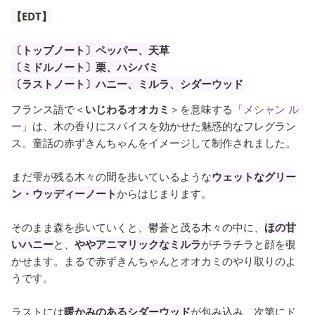
【EDT】
〔トップノート〕ペッパー、天草
〔ミドルノート〕栗、ハシバミ
〔ラストノート〕ハニー、ミルラ、シダーウッド
フランス語で＜
いじわるオオカミ
＞を意味する「
メシャン ル
ー
」は、木の香りにスパイスを効かせた魅惑的なフレグラン
ス。童話の赤ずきんちゃんをイメージして制作されました。
まだ雫が残る木々の間を歩いているような
ウェットなグリー
ン・ウッディーノート
からはじまります。
そのまま森を歩いていくと、鬱蒼と茂る木々の中に、
ほの甘
いハニー
と、
ややアニマリックなミルラ
がチラチラと顔を覗
かせます。まるで赤ずきんちゃんとオオカミのやり取りのよ
うです。
ラストには
暖かみのあるシダーウッド
が包み込み、次第にド