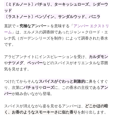
〔ミドルノート〕パチョリ、ターキッシュローズ、シダーウ
ッド
〔ラストノート〕ベンゾイン、サンダルウッド、バニラ
直訳で＜
究極なアンバー
＞を意味する「
アンバー エクストリ
ーム
」は、エルメスの調香師であったジャン＝クロード・エ
レナ氏（ガーデンシリーズを制作）によって調香された香水
です。
アラビアンナイトにインスピレーションを受け、
カルダモン
や
ナツメグ
、
ペッパー
などのスパイスがオリエンタルな雰囲
気を見せます。
つけたてからそんな
スパイスがぐわっと刺激的
に鼻をくすぐ
り、次第に
パチョリ
や
ローズ
に、この香水の主役である
アン
バー
が絡み合いながら登場。
スパイスが消えながら姿を見せるアンバーは、
どこかほの暗
く、お香のようなスモーキーさに似た香り
を創り出します。