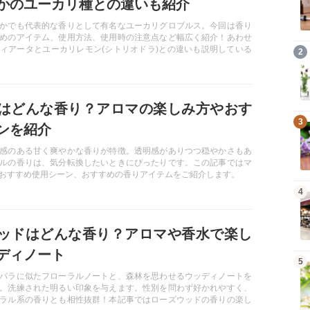
かのユーカリ種との違いも紹介
かでも代表的な香りとして有名なユーカリグロブルス。今回は香り
めのアイテム、使用方法、使用時の注意点など幅広く紹介！あわせ
ィアータとユーカリレモン(シトリオドラ)との違いも説明している
記事を読む
2
みてくださいね！
はどんな香り？アロマの楽しみ方やおす
記事を読む
3
ンを紹介
感のある甘く爽やかな香りが特徴。透明感がありつつ穏やかさもあ
ルの香りは、気分転換したいときにぴったりです。この記事ではマ
おすすめ使用シーン、おすすめの香りアイテムをご紹介します。
記事を読む
4
ッドはどんな香り？アロマや香水で楽し
ディノート
記事を読む
5
バラに似たフローラルノートと、森林を思わせるウッディノートを
。洗練された明るい印象を与えます。性別を問わず好かれやすく、
ラル系の香りとも相性抜群！本記事ではローズウッドの香りの楽し