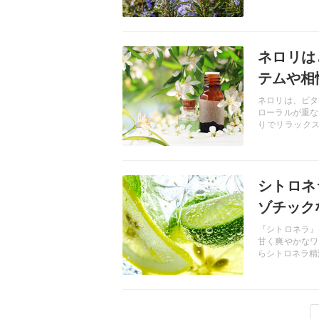
テムを8選紹介
記事を読む
ネロリは
テムや相
ネロリは、ビタ
ローラルが重な
りでリラック
力、ネロリの香
記事を読む
シトロネ
ゾチック
『シトロネラ』
甘く爽やかなワ
らシトロネラ精