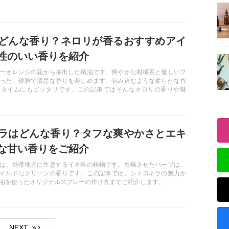
記事を読む
します。
どんな香り？ネロリが香るおすすめアイ
記事を読む
性のいい香りを紹介
ーオレンジの花から抽出した精油です。爽やかな柑橘系と優しいフ
った、優雅で清楚な香りを楽しめます。包み込むような柔らかな香
スタイムにもピッタリです。この記事ではそんなネロリの香りや魅
りのおすすめの商品を紹介します。
ラはどんな香り？タフな爽やかさとエキ
な甘い香りをご紹介
は、熱帯地方に生息するイネ科の植物です。乾燥させたハーブは、
イルドなグリーンの香りです。この記事では、シトロネラの魅力か
油を使ったオリジナルスプレーの作り方までご紹介します。