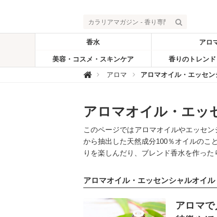
香水
アロ
美容・コスメ・スキンケア
香りのトレンド
カ

アロマ
アロマオイル・エッセン
ラ
リ
ア
マ
ガ
アロマオイル・エッ
ジ
ン
-
このページではアロマオイルやエッセンシ
香
から抽出した天然成分100％オイルの
り
専
りを楽しんだり、ブレンド香水を作った
門
メ
デ
ィ
アロマオイル・エッセンシャルオイル
ア
記事を読む
アロマで