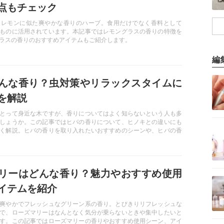
点もチェック
はレモンに似た爽やかな香りのハーブ。食用だけでなく香料として
ものに活用されています。本記事ではレモングラスの香りの特徴を
ラスの香りのおすすめアイテムもご紹介します。
編
記事を読む
んな香り？虫対策やリラックスタイムに
を解説
とって身近な木ですが、香りについてはよく知らないという人も多
しょうか。この記事ではヒバの香りについて、ヒノキとの違いにも
記事を読む
く解説。ヒバの香りを取り入れたいおすすめのシーンや、ヒバの香
介します。
リーはどんな香り？魅力やおすすめ使用
記事を読む
イテムを紹介
爽やかでフレッシュなグリーン系の香り。とびきりリフレッシュな
で、ローズマリーはなんとなく気分が乗らないときや集中したいと
す。この記事ではローズマリーの香りやおすすめ使用シーン、アイ