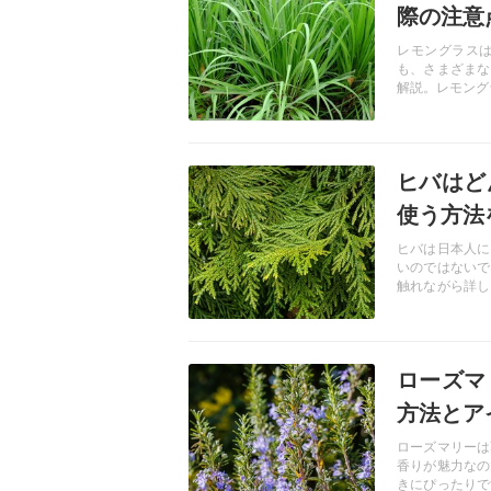
際の注意
レモングラス
も、さまざまな
解説。レモング
記事を読む
ヒバはど
使う方法
ヒバは日本人に
いのではないで
触れながら詳し
りの商品もご紹
記事を読む
ローズマ
方法とア
ローズマリーは
香りが魅力なの
きにぴったりで