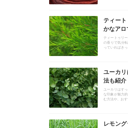
み方や、ローズ
記事を読む
ティート
かなアロ
ティートゥリー
の香りで気分転
っていればきっ
活用方法、おす
記事を読む
ユーカリ
法も紹介
ユーカリはすっ
な印象が魅力的
む方法や、おす
記事を読む
レモング