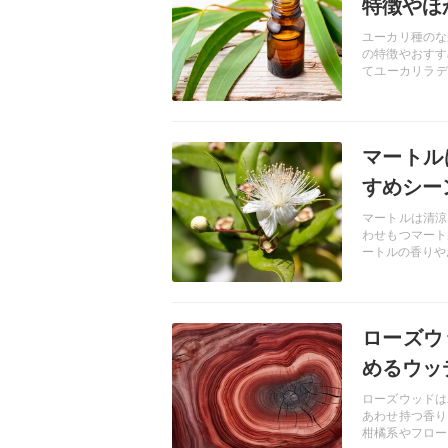
特徴やほ
ユーカリ種のな
の特徴やおすす
てユーカリラデ
ので参考にして
記事を読む
マートル
すめシー
マートルは清涼
わせもつマート
ートルの香りや
記事を読む
ローズウ
めるウッ
ローズウッドは
あわせ持つ香り
柑橘系やフロー