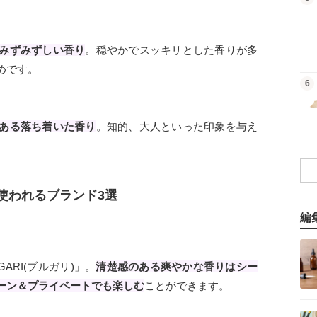
みずみずしい香り
。穏やかでスッキリとした香りが多
めです。
商品を見る
6
ある落ち着いた香り
。知的、大人といった印象を与え
使われるブランド3選
編
記事を読む
ARI(ブルガリ)」。
清楚感のある爽やかな香りはシー
ーン＆プライベートでも楽しむ
ことができます。
記事を読む