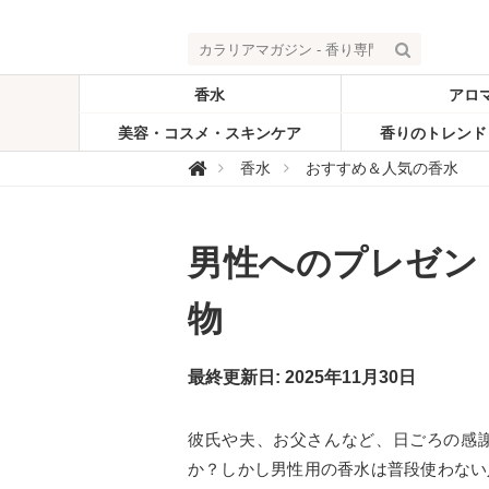
香水
アロ
美容・コスメ・スキンケア
香りのトレンド
カ

香水
おすすめ＆人気の香水
ラ
リ
ア
マ
ガ
男性へのプレゼン
ジ
ン
-
香
物
り
専
門
メ
最終更新日: 2025年11月30日
デ
ィ
ア
彼氏や夫、お父さんなど、日ごろの感
か？しかし男性用の香水は普段使わない