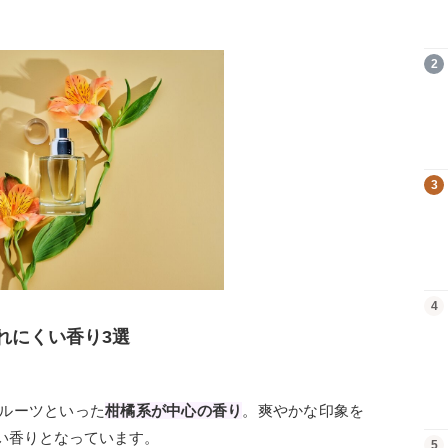
商品を見る
2
商品を見る
3
商品を見る
4
れにくい香り3選
ルーツといった
柑橘系が中心の香り
。爽やかな印象を
い香りとなっています。
商品を見る
5