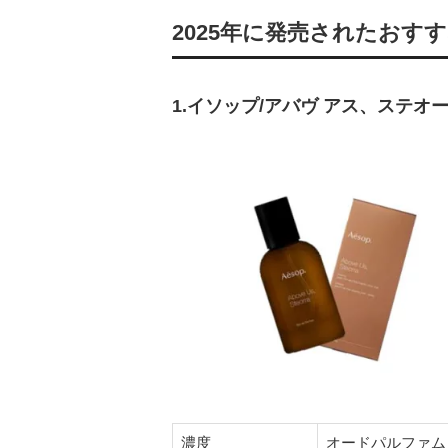
2025年に発売されたおす
1.イソップ/アバヴ アス、ステオ
濃度
オードパルファム