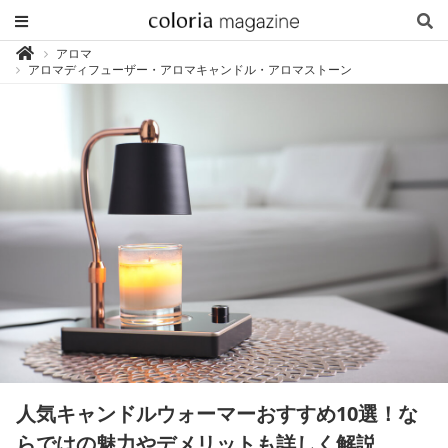
カ
アロマ

ラ
アロマディフューザー・アロマキャンドル・アロマストーン
リ
ア
マ
ガ
ジ
ン
-
香
り
専
門
メ
デ
ィ
ア
人気キャンドルウォーマーおすすめ10選！な
らではの魅力やデメリットも詳しく解説