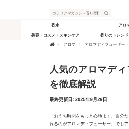
香水
アロ
美容・コスメ・スキンケア
香りのトレンド
カ

アロマ
アロマディフューザー・
ラ
リ
ア
マ
ガ
人気のアロマディ
ジ
ン
-
香
を徹底解説
り
専
門
メ
最終更新日: 2025年9月29日
デ
ィ
ア
「おうち時間をもっと心地よく、自分だ
れるのがアロマディフューザー。でもア