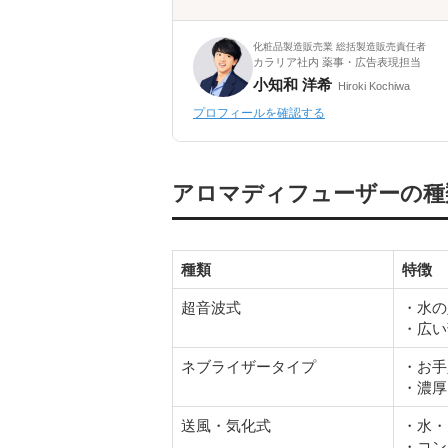
化粧品製造販売業 総括製造販売責任者
カラリア社内 薬事・広告表現担当
小知和 洋希
Hiroki Kochiwa
プロフィールを確認する
アロマディフューザーの種
種類
特徴
超音波式
・水の
・広い
ネブライザータイプ
・お手
・濃厚
送風・気化式
・水・
・コン