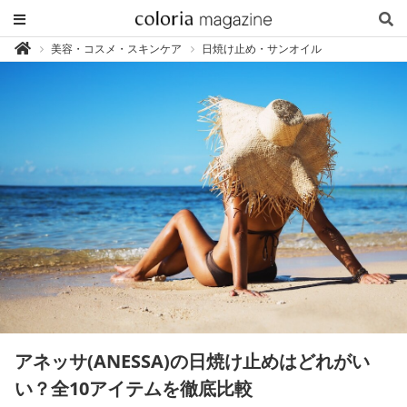
カ
美容・コスメ・スキンケア
日焼け止め・サンオイル

ラ
リ
ア
マ
ガ
ジ
ン
-
香
り
専
門
メ
デ
ィ
ア
アネッサ(ANESSA)の日焼け止めはどれがい
い？全10アイテムを徹底比較