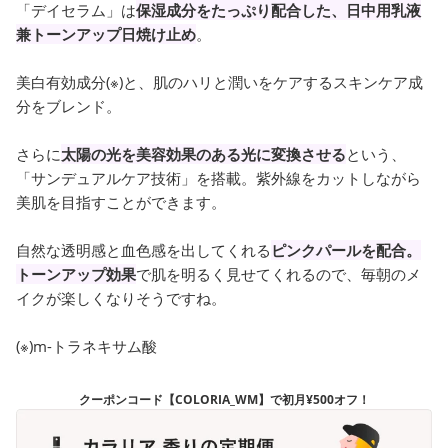
「デイセラム」は
保湿成分をたっぷり配合した、日中用乳液
兼トーンアップ日焼け止め
。
美白有効成分(※)と、肌のハリと潤いをケアするスキンケア成
分をブレンド。
さらに
太陽の光を美容効果のある光に変換させる
という、
「サンデュアルケア技術」を搭載。紫外線をカットしながら
美肌を目指すことができます。
自然な透明感と血色感を出してくれる
ピンクパールを配合。
トーンアップ効果
で肌を明るく見せてくれるので、毎朝のメ
イクが楽しくなりそうですね。
(※)m-トラネキサム酸
クーポンコード【COLORIA_WM】で初月¥500オフ！