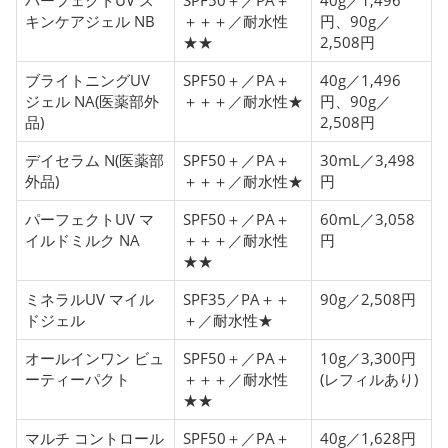
キンケアジェル NB
＋＋＋／耐水性
円、90g／
★★
2,508円
ブライトニングUV
SPF50＋／PA＋
40g／1,496
ジェル NA(医薬部外
＋＋＋／耐水性★
円、90g／
品)
2,508円
デイセラム N(医薬部
SPF50＋／PA＋
30mL／3,498
外品)
＋＋＋／耐水性★
円
パーフェクトUV マ
SPF50＋／PA＋
60mL／3,058
イルドミルク NA
＋＋＋／耐水性
円
★★
ミネラルUV マイル
SPF35／PA＋＋
90g／2,508円
ドジェル
＋／耐水性★
オールインワン ビュ
SPF50＋／PA＋
10g／3,300円
ーティーパクト
＋＋＋／耐水性
(レフィルあり)
★★
マルチ コントロール
SPF50＋／PA＋
40g／1,628円