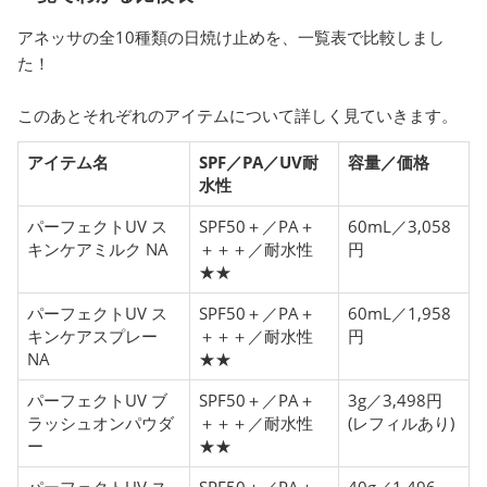
アネッサの全10種類の日焼け止めを、一覧表で比較しまし
た！
このあとそれぞれのアイテムについて詳しく見ていきます。
アイテム名
SPF／PA／UV耐
容量／価格
水性
パーフェクトUV ス
SPF50＋／PA＋
60mL／3,058
キンケアミルク NA
＋＋＋／耐水性
円
★★
パーフェクトUV ス
SPF50＋／PA＋
60mL／1,958
キンケアスプレー
＋＋＋／耐水性
円
NA
★★
パーフェクトUV ブ
SPF50＋／PA＋
3g／3,498円
ラッシュオンパウダ
＋＋＋／耐水性
(レフィルあり)
ー
★★
パーフェクトUV ス
SPF50＋／PA＋
40g／1,496