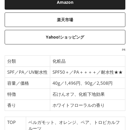
Amazon
楽天市場
Yahoo!ショッピング
PR
分類
化粧品
SPF／PA／UV耐水性
SPF50＋／PA＋＋＋＋／耐水性★★
容量／価格
40g／1,496円、90g／2,508円
特徴
石けんオフ、化粧下地効果
香り
ホワイトフローラルの香り
TOP
ベルガモット、オレンジ、ペア、トロピカルフ
ルーツ