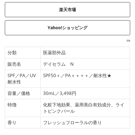
楽天市場
Yahoo!ショッピング
PR
分類
医薬部外品
販売名
デイセラム N
SPF／PA／UV
SPF50＋／PA＋＋＋＋／耐水性★
耐水性
容量／価格
30mL／3,498円
特徴
化粧下地効果、薬用美白有効成分、ライ
トピンクパール
香り
フレッシュフローラルの香り