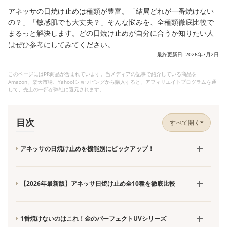
アネッサの日焼け止めは種類が豊富。「結局どれが一番焼けない
の？」「敏感肌でも大丈夫？」そんな悩みを、全種類徹底比較で
まるっと解決します。どの日焼け止めが自分に合うか知りたい人
はぜひ参考にしてみてください。
最終更新日: 2026年7月2日
このページにはPR商品が含まれています。当メディアの記事で紹介している商品を
Amazon、楽天市場、Yahoo!ショッピングから購入すると、アフィリエイトプログラムを通
して、売上の一部が弊社に還元されます。
目次
すべて開く
アネッサの日焼け止めを機能別にピックアップ！
【2026年最新版】アネッサ日焼け止め全10種を徹底比較
1番焼けないのはこれ！金のパーフェクトUVシリーズ