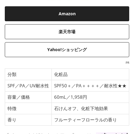
Amazon
楽天市場
Yahoo!ショッピング
PR
分類
化粧品
SPF／PA／UV耐水性
SPF50＋／PA＋＋＋＋／耐水性★★
容量／価格
60mL／1,958円
特徴
石けんオフ、化粧下地効果
香り
フルーティーフローラルの香り