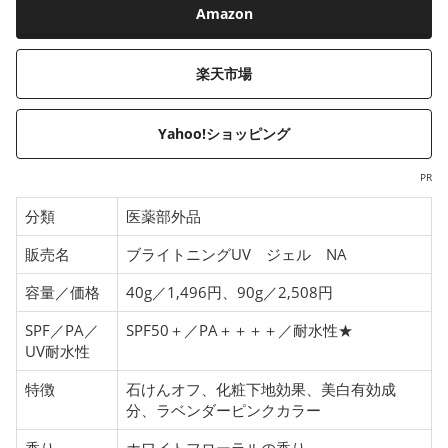
Amazon
楽天市場
Yahoo!ショッピング
PR
分類
医薬部外品
販売名
ブライトニングUV ジェル NA
容量／価格
40g／1,496円、90g／2,508円
SPF／PA／
SPF50＋／PA＋＋＋＋／耐水性★
UV耐水性
特徴
石けんオフ、化粧下地効果、美白有効成
分、ラベンダーピンクカラー
香り
ホワイトフローラルの香り