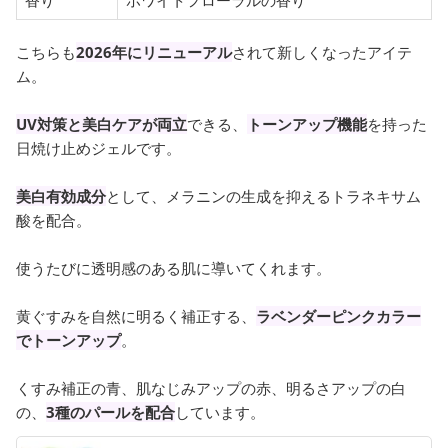
こちらも
2026年にリニューアル
されて新しくなったアイテ
ム。
UV対策と美白ケアが両立
できる、
トーンアップ機能
を持った
日焼け止めジェルです。
美白有効成分
として、メラニンの生成を抑えるトラネキサム
酸を配合。
使うたびに透明感のある肌に導いてくれます。
黄ぐすみを自然に明るく補正する、
ラベンダーピンクカラー
でトーンアップ
。
くすみ補正の青、肌なじみアップの赤、明るさアップの白
の、
3種のパールを配合
しています。