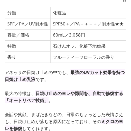
PR
分類
化粧品
SPF／PA／UV耐水性
SPF50＋／PA＋＋＋＋／耐水性★★
容量／価格
60mL／3,058円
特徴
石けんオフ、化粧下地効果
香り
フルーティーフローラルの香り
アネッサの日焼け止めの中でも、
最強のUVカット効果を持つ
日焼け止め乳液
です。
最大の特徴は、
日焼け止めのヨレや隙間を、自動で修復する
「オートリペア技術」
。
会話や笑顔、まばたきなどの、日常のちょっとした表情さえ
も、日焼け止めが落ちる原因になっており、その
ミクロのヨ
レを修復
してくれます。