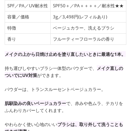
SPF／PA／UV耐水性
SPF50＋／PA＋＋＋＋／耐水性★★
容量／価格
3g／3,498円(レフィルあり)
特徴
ベージュカラー、洗えるブラシ
香り
フルーティーフローラルの香り
メイクの上から日焼け止めを塗り直したいときに最適な1本。
持ち運びしやすいブラシ一体型のパウダーで、
メイク直しの
ついでにUV対策
ができます。
パウダーは、トランスルーセントベージュカラー。
肌馴染みの良いベージュカラー
で、赤みや色ムラ、テカリを
ふんわりカバーしてくれます。
やわらかく使い心地のいい
ブラシは、取り外して洗うことも