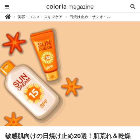
カ
美容・コスメ・スキンケア
日焼け止め・サンオイル

ラ
リ
ア
マ
ガ
ジ
ン
-
香
り
専
門
メ
デ
ィ
ア
敏感肌向けの日焼け止め20選！肌荒れ＆乾燥