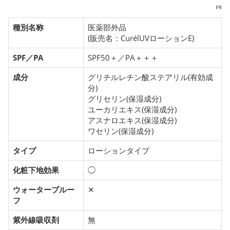
PR
種別名称
医薬部外品
(販売名：CurélUVローションE)
SPF／PA
SPF50＋／PA＋＋＋
成分
グリチルレチン酸ステアリル(有効成
分)
グリセリン(保湿成分)
ユーカリエキス(保湿成分)
アスナロエキス(保湿成分)
ワセリン(保湿成分)
タイプ
ローションタイプ
化粧下地効果
◯
ウォータープルー
✕
フ
紫外線吸収剤
無