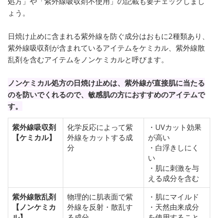
処方」や「紫外線吸収剤不使用」の記載も要チェックしまし
ょう。
日焼け止めに含まれる紫外線を防ぐ成分はおもに2種類あり、
紫外線吸収剤が含まれているアイテムをケミカル、紫外線散
乱剤を含むアイテムをノンケミカルと呼びます。
ノンケミカル処方の日焼け止めは、紫外線が直接肌に当たる
のを防いでくれるので、敏感肌の方におすすめのアイテムで
す。
紫外線吸収剤
化学反応によって紫
・UVカット効果
【ケミカル】
外線をカットする成
が高い
分
・白浮きしにく
い
・肌に刺激を与
える成分を含む
紫外線散乱剤
物理的に肌表面で紫
・肌にマイルド
【ノンケミカ
外線を反射・散乱す
・天然由来成分
ル】
る成分
を使用すること