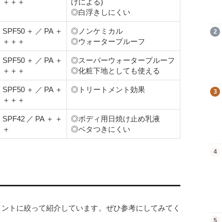
＋＋＋
けによる)
◎白浮きしにくい
商品を見る
SPF50＋／PA＋
◎ノンケミカル
2
＋＋＋
◎ウォータープルーフ
SPF50＋／PA＋
◎スーパーウォータープルーフ
＋＋＋
◎化粧下地としても使える
SPF50＋／PA＋
◎トリートメント効果
商品を見る
3
＋＋＋
SPF42／PA＋＋
◎ボディ用日焼け止め乳液
＋
◎ベタつきにくい
商品を見る
4
イントに絞って紹介しています。ぜひ参考にしてみてく
商品を見る
5