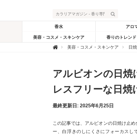
香水
アロ
美容・コスメ・スキンケア
香りのトレンド
カ

美容・コスメ・スキンケア
日焼
ラ
リ
ア
マ
ガ
アルビオンの日焼
ジ
ン
-
香
レスフリーな日焼
り
専
門
メ
最終更新日: 2025年6月25日
デ
ィ
ア
この記事では、アルビオンの日焼け止め
ー、白浮きのしにくさにフォーカスし