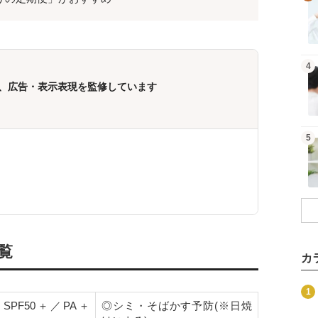
記事を読む
4
、広告・表示表現を監修しています
記事を読む
5
覧
カ
商品を見る
1
SPF50＋／PA＋
◎シミ・そばかす予防(※日焼