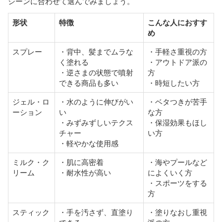
シーンに合わせて選んでみましょう。
形状
特徴
こんな人におすす
め
スプレー
・背中、髪までムラな
・手軽さ重視の方
く塗れる
・アウトドア派の
・逆さまの状態で噴射
方
できる商品も多い
・時短したい方
ジェル・ロ
・水のように伸びがい
・ベタつきが苦手
ーション
い
な方
・みずみずしいテクス
・保湿効果もほし
チャー
い方
・軽やかな使用感
ミルク・ク
・肌に高密着
・海やプールなど
リーム
・耐水性が高い
によくいく方
・スポーツをする
方
スティック
・手を汚さず、直塗り
・塗りなおし重視