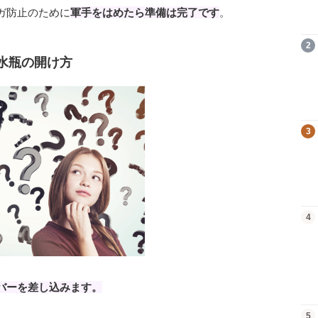
ガ防止のために
軍手をはめたら準備は完了です
。
商品を見る
2
水瓶の開け方
商品を見る
3
商品を見る
4
バーを差し込みます。
商品を見る
5