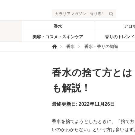
香水
アロ
美容・コスメ・スキンケア
香りのトレンド
カ

香水
香水・香りの知識
ラ
リ
ア
マ
ガ
香水の捨て方とは
ジ
ン
-
香
も解説！
り
専
門
メ
最終更新日: 2022年11月26日
デ
ィ
ア
香水を捨てようとしたときに、「捨て方
いのかわからない」という方は多いはず