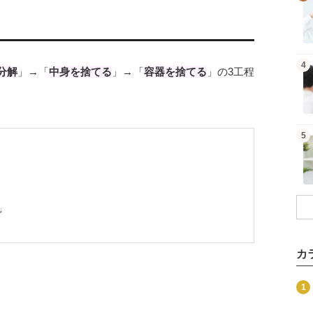
記事を読む
4
分解
」→「
中身を捨てる
」→「
容器を捨てる
」の3工程
記事を読む
5
ど
カ
商品を見る
1