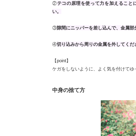
②
テコの原理を使って力を加えること
い。
③
隙間にニッパーを差し込んで、金属部
④
切り込みから周りの金属を外してくだ
【point】
ケガをしないように、よく気を付けてゆ
中身の捨て方