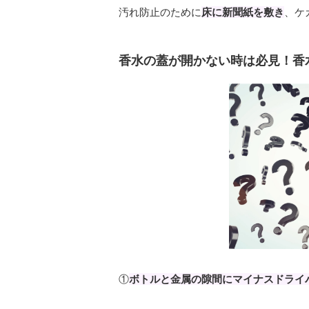
汚れ防止のために
床に新聞紙を敷き
、ケ
香水の蓋が開かない時は必見！香
①
ボトルと金属の隙間にマイナスドライ