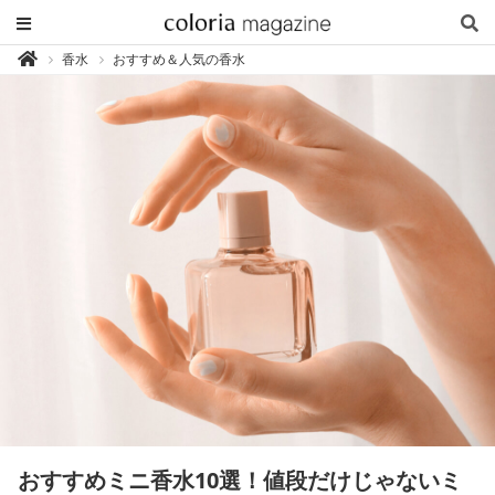
カ
香水
おすすめ＆人気の香水

ラ
リ
ア
マ
ガ
ジ
ン
-
香
り
専
門
メ
デ
ィ
ア
おすすめミニ香水10選！値段だけじゃないミ