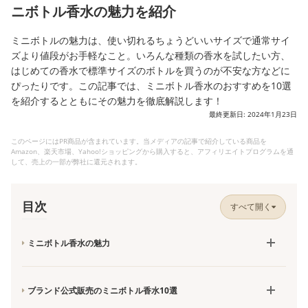
ニボトル香水の魅力を紹介
ミニボトルの魅力は、使い切れるちょうどいいサイズで通常サイ
ズより値段がお手軽なこと。いろんな種類の香水を試したい方、
はじめての香水で標準サイズのボトルを買うのが不安な方などに
ぴったりです。この記事では、ミニボトル香水のおすすめを10選
を紹介するとともにその魅力を徹底解説します！
最終更新日: 2024年1月23日
このページにはPR商品が含まれています。当メディアの記事で紹介している商品を
Amazon、楽天市場、Yahoo!ショッピングから購入すると、アフィリエイトプログラムを通
して、売上の一部が弊社に還元されます。
目次
すべて開く
ミニボトル香水の魅力
ブランド公式販売のミニボトル香水10選