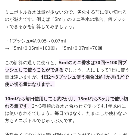
ミニボトル香水は量が少ないので、劣化する前に使い切れる
のが魅力です。例えば「5ml」のミニ香水の場合、何プッシ
ュできるかを計算してみましょう。
・1プッシュ=約0.05～0.07ml
→「5ml÷0.05ml=100回」「5ml÷0.07ml=70回」
この計算の通りに使うと、
5mlのミニ香水は70回〜100回プ
ッシュして使うことができる
でしょう。人によって1日に使う
量は違いますが、
1日2〜3プッシュ使う場合は約1か月ほどで
使い切る量になります。
10mlなら毎日使用しても約2か月、15mlなら3ヶ月で使い切
れる量です。
2〜3種類の香水と合わせて使っても1年以内に
は使いきれるでしょう。毎日ではなく、たまにしか使わない
方もミニボトルでじゅうぶんです。
通常サイズの香水は使い切れないことが多いですが、ミニボ