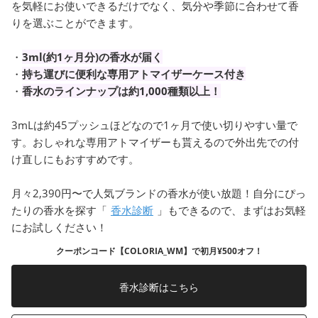
を気軽にお使いできるだけでなく、気分や季節に合わせて香
りを選ぶことができます。
・
3ml(約1ヶ月分)の香水が届く
・
持ち運びに便利な専用アトマイザーケース付き
・
香水のラインナップは約1,000種類以上！
3mLは約45プッシュほどなので1ヶ月で使い切りやすい量で
す。おしゃれな専用アトマイザーも貰えるので外出先での付
け直しにもおすすめです。
月々2,390円〜で人気ブランドの香水が使い放題！自分にぴっ
たりの香水を探す「
香水診断
」もできるので、まずはお気軽
にお試しください！
クーポンコード【COLORIA_WM】で初月¥500オフ！
香水診断はこちら