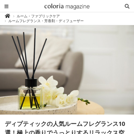
カ
ルーム・ファブリックケア

ラ
ルームフレグランス・芳香剤・ディフューザー
リ
ア
マ
ガ
ジ
ン
-
香
り
専
門
メ
デ
ィ
ア
ディプティックの人気ルームフレグランス10
選！極上の香りでうっとりするリラックス空