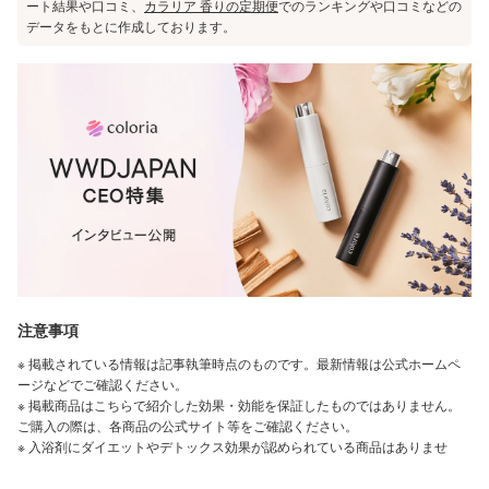
ート結果や口コミ、
カラリア 香りの定期便
でのランキングや口コミなどの
データをもとに作成しております。
注意事項
※ 掲載されている情報は記事執筆時点のものです。最新情報は公式ホームペ
ージなどでご確認ください。
※ 掲載商品はこちらで紹介した効果・効能を保証したものではありません。
ご購入の際は、各商品の公式サイト等をご確認ください。
※ 入浴剤にダイエットやデトックス効果が認められている商品はありませ
ん。
※ 「美白」は、メラニンの生成を抑え、しみやそばかすを防ぐことを指しま