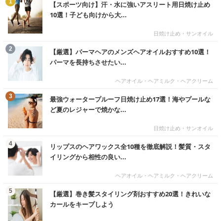
1
【スポーツ向け】汗・水に強いアスリート用日焼け止め
10選！子ども向けから大...
日焼け止め・サンオイル
む
2
【厳選】パーマヘアのメンズヘアオイルおすすめ10選！
パーマを長持ちさせたい...
ヘアオイル・ヘアミルク・ヘアクリーム
む
3
最強ウォータープルーフ日焼け止め17選！海やプールな
ど夏のレジャーで焼かな...
日焼け止め・サンオイル
む
4
リップスのヘアワックス全10種を徹底解説！髪質・スタ
イリングから相性の良い...
ヘアオイル・ヘアミルク・ヘアクリーム
む
5
【厳選】巻き髪スタイリング剤おすすめ20選！きれいな
カールをキープしよう