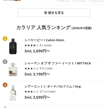
ヘアオイル・ヘアミルク・ヘアクリーム
続きを見る
カラリア 人気ランキング
(2026/8/5更新)
る
1
シーケービー / Calvin Klein
★★★★☆ 4
(1344件)
3mL 2,690円〜
る
2
シャーマン オブ ザ ファー イースト / MITTACA
★★★☆☆ 3.9
(129件)
3mL 3,190円〜
る
3
シアーコットン オードパルファム / imp.
★★★☆☆ 3.7
(37738件)
3mL 2,690円〜
る
4