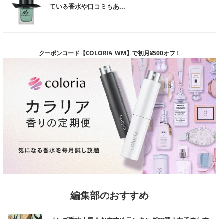
とを指します。
ている香水や口コミもあ...
※ 「毛髪の補修」とは物理的に損傷を補い繕うことであり、治療的な回復の
ことではありません。
※ 「小じわの改善」とはうるおいにより乾燥による小ジワを目立たなくする
ことを指します。
※ 「ピーリング」とは洗浄、拭き取り行為などによる物理的効果によるもの
クーポンコード【COLORIA_WM】で初月¥500オフ！
を指します。
※ 「くすみ」とはメーキャップ効果によるものを指します。
※ 化粧品に疲労回復効果はありません。
※ 使用者の感想は商品の効能効果を保証するものではありません。
※ 化粧品に「治癒、回復、改善」の効果はありません。
※ ニキビケア商品のうち、ニキビを治す効果が認められているのは医薬品の
みで、化粧品・医薬部外品にはニキビを治す効果が認められていません。
編集部のおすすめ
む