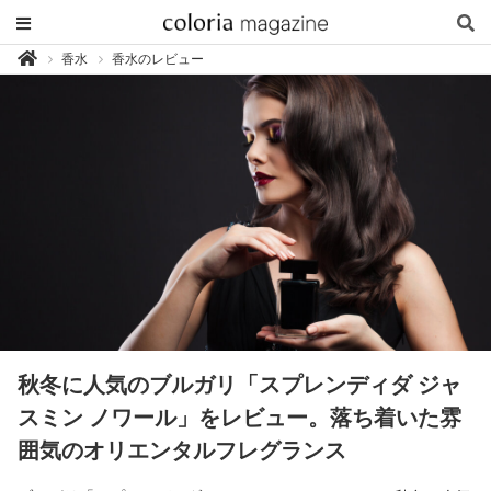
カ
香水
香水のレビュー

ラ
リ
ア
マ
ガ
ジ
ン
-
香
り
専
門
メ
デ
ィ
ア
秋冬に人気のブルガリ「スプレンディダ ジャ
スミン ノワール」をレビュー。落ち着いた雰
囲気のオリエンタルフレグランス