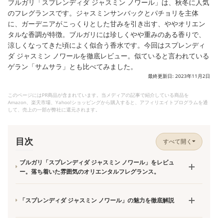
ブルガリ「スプレンディダ ジャスミン ノワール」は、秋冬に人気
のフレグランスです。ジャスミンサンバックとパチョリを主体
に、ガーデニアがこっくりとした甘みを引き出す、ややオリエン
タルな香調が特徴。ブルガリには珍しくやや重みのある香りで、
涼しくなってきた頃によく似合う香水です。今回はスプレンディ
ダ ジャスミン ノワールを徹底レビュー。似ていると言われている
ゲラン「サムサラ」とも比べてみました。
最終更新日: 2023年11月2日
このページにはPR商品が含まれています。当メディアの記事で紹介している商品を
Amazon、楽天市場、Yahoo!ショッピングから購入すると、アフィリエイトプログラムを通
して、売上の一部が弊社に還元されます。
目次
すべて開く
ブルガリ「スプレンディダ ジャスミン ノワール」をレビュ
ー。落ち着いた雰囲気のオリエンタルフレグランス。
「スプレンディダ ジャスミン ノワール」の魅力を徹底解説