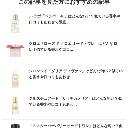
この記事を見た方におすすめの記事
※ 「日焼け防止」とはメラニンの生成を抑え、日やけによるしみ・そばかす
を防ぐことを指します。
む
※ 「エイジングケア」とは、老化防止のことではなく年齢に応じたケアのこ
ル ラボ「ベチバー 46」はどんな匂い？似ている香水や
とで、年齢を重ねた肌にうるおいを与えることを指します。（ボディクリー
口コミもあわせて徹底...
ム等の記事に導入）
※ 「エイジングケア」とは、若返りを意味するものではなく、頭皮や髪を清
潔に保ち、毛髪にうるおいやハリ・コシを与えることを指します。（シャン
む
プー等の記事に導入）
クロエ「ローズ ド クロエ オードトワレ」はどんな匂
※ 「浸透」とは、角質層への浸透を指します。
い？似ている香水や口コ...
※ 「髪への浸透」とは、角化した毛髪部分の範囲内への浸透を指します。
※ 「アレルギーテスト済み」は、すべての人にアレルギーが起きないという
ことではありません。
む
※ 「パッチテスト済み」は、すべての人に皮膚刺激が発生しないということ
ジバンシイ「ダリア ディヴァン」はどんな匂い？似てい
ではありません。
る香水や口コミもあわせ...
※ 「スティンギングテスト済み」は、すべての人に皮膚トラブルがおこらな
いということではありません。
※ 「ノンコメドジェニックテスト済み」は、すべての人にコメド（ニキビの
む
もと）が発生しないということではありません。
ジルスチュアート「リッチカメリア」はどんな匂い？似
※ 「ボリュームアップ」とは毛髪にハリやコシを与え、ボリューム感を与え
ている香水や口コミもあわ...
たように見せることを指します。
※ 「ベタつき防止・ケア」とは、洗髪後に頭皮を健やかに保つことを指しま
す。
む
※ 「育毛」は、頭皮や毛髪を清潔にすることで毛髪がすこやかに保たれるこ
「ミスターバーバリー オードトワレ」はどんな匂い？似