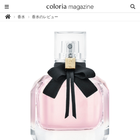
カ
香水
香水のレビュー

ラ
リ
ア
マ
ガ
ジ
ン
-
香
り
専
門
メ
デ
ィ
ア