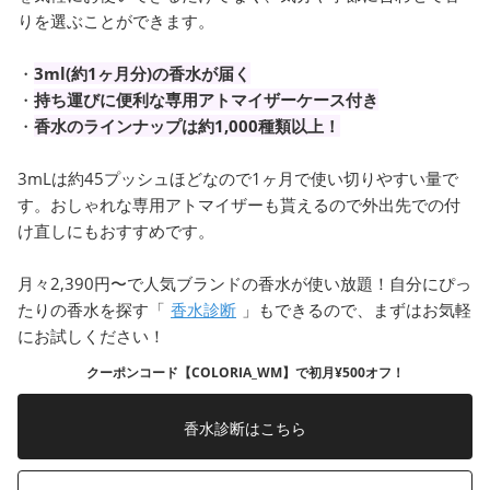
りを選ぶことができます。
・
3ml(約1ヶ月分)の香水が届く
・
持ち運びに便利な専用アトマイザーケース付き
・
香水のラインナップは約1,000種類以上！
3mLは約45プッシュほどなので1ヶ月で使い切りやすい量で
す。おしゃれな専用アトマイザーも貰えるので外出先での付
け直しにもおすすめです。
月々2,390円〜で人気ブランドの香水が使い放題！自分にぴっ
たりの香水を探す「
香水診断
」もできるので、まずはお気軽
にお試しください！
クーポンコード【COLORIA_WM】で初月¥500オフ！
香水診断はこちら