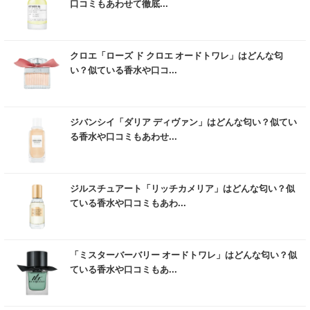
とで、年齢を重ねた肌にうるおいを与えることを指します。（ボディクリー
口コミもあわせて徹底...
ム等の記事に導入）
※ 「エイジングケア」とは、若返りを意味するものではなく、頭皮や髪を清
潔に保ち、毛髪にうるおいやハリ・コシを与えることを指します。（シャン
む
プー等の記事に導入）
クロエ「ローズ ド クロエ オードトワレ」はどんな匂
※ 「浸透」とは、角質層への浸透を指します。
い？似ている香水や口コ...
※ 「髪への浸透」とは、角化した毛髪部分の範囲内への浸透を指します。
※ 「アレルギーテスト済み」は、すべての人にアレルギーが起きないという
ことではありません。
む
※ 「パッチテスト済み」は、すべての人に皮膚刺激が発生しないということ
ジバンシイ「ダリア ディヴァン」はどんな匂い？似てい
ではありません。
る香水や口コミもあわせ...
※ 「スティンギングテスト済み」は、すべての人に皮膚トラブルがおこらな
いということではありません。
※ 「ノンコメドジェニックテスト済み」は、すべての人にコメド（ニキビの
む
もと）が発生しないということではありません。
ジルスチュアート「リッチカメリア」はどんな匂い？似
※ 「ボリュームアップ」とは毛髪にハリやコシを与え、ボリューム感を与え
ている香水や口コミもあわ...
たように見せることを指します。
※ 「ベタつき防止・ケア」とは、洗髪後に頭皮を健やかに保つことを指しま
す。
む
※ 「育毛」は、頭皮や毛髪を清潔にすることで毛髪がすこやかに保たれるこ
「ミスターバーバリー オードトワレ」はどんな匂い？似
とを指します。
ている香水や口コミもあ...
※ 「毛髪の補修」とは物理的に損傷を補い繕うことであり、治療的な回復の
ことではありません。
※ 「小じわの改善」とはうるおいにより乾燥による小ジワを目立たなくする