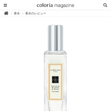
カ
香水
香水のレビュー

ラ
リ
ア
マ
ガ
ジ
ン
-
香
り
専
門
メ
デ
ィ
ア