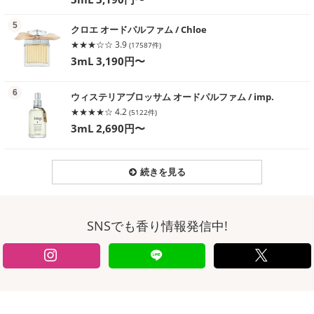
る
5
クロエ オードパルファム / Chloe
★★★☆☆ 3.9
(17587件)
3mL 3,190円〜
る
6
ウィステリアブロッサム オードパルファム / imp.
★★★★☆ 4.2
(5122件)
3mL 2,690円〜
続きを見る
SNSでも香り情報発信中!