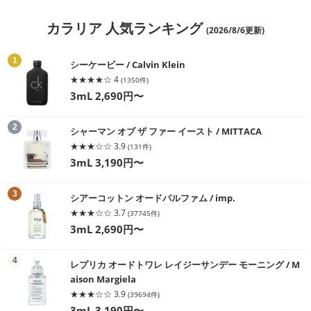
カラリア 人気ランキング
(2026/8/6更新)
る
1
シーケービー / Calvin Klein
★★★★☆ 4
(1350件)
3mL 2,690円〜
る
2
シャーマン オブ ザ ファー イースト / MITTACA
★★★☆☆ 3.9
(131件)
3mL 3,190円〜
る
3
シアーコットン オードパルファム / imp.
★★★☆☆ 3.7
(37745件)
3mL 2,690円〜
る
4
レプリカ オードトワレ レイジーサンデー モーニング / M
aison Margiela
★★★☆☆ 3.9
(39694件)
3mL 3,190円〜