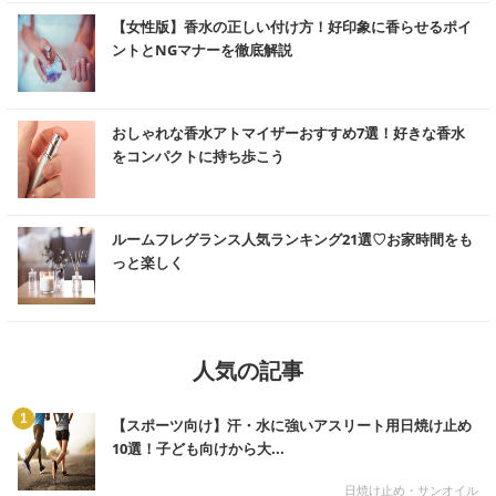
む
【女性版】香水の正しい付け方！好印象に香らせるポイ
ントとNGマナーを徹底解説
む
おしゃれな香水アトマイザーおすすめ7選！好きな香水
をコンパクトに持ち歩こう
む
ルームフレグランス人気ランキング21選♡お家時間をも
っと楽しく
人気の記事
む
1
【スポーツ向け】汗・水に強いアスリート用日焼け止め
10選！子ども向けから大...
日焼け止め・サンオイル