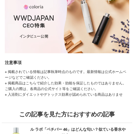
注意事項
※ 掲載されている情報は記事執筆時点のものです。最新情報は公式ホームペ
ージなどでご確認ください。
※ 掲載商品はこちらで紹介した効果・効能を保証したものではありません。
ご購入の際は、各商品の公式サイト等をご確認ください。
※ 入浴剤にダイエットやデトックス効果が認められている商品はありませ
ん。
※ 「美白」は、メラニンの生成を抑え、しみやそばかすを防ぐことを指しま
す。
この記事を見た方におすすめの記事
※ 「日焼け防止」とはメラニンの生成を抑え、日やけによるしみ・そばかす
を防ぐことを指します。
む
※ 「エイジングケア」とは、老化防止のことではなく年齢に応じたケアのこ
ル ラボ「ベチバー 46」はどんな匂い？似ている香水や