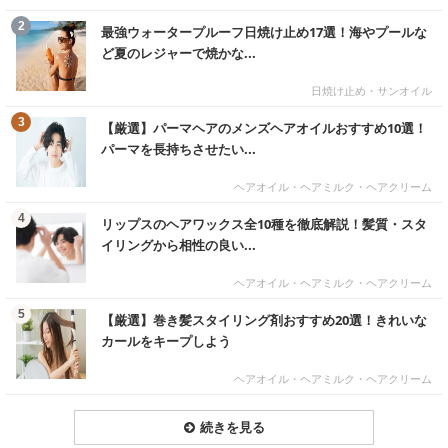
む
2
最強ウォータープルーフ日焼け止め17選！海やプールな
ど夏のレジャーで焼かな...
日焼け止め・サンオイル
む
3
【厳選】パーマヘアのメンズヘアオイルおすすめ10選！
パーマを長持ちさせたい...
ヘアオイル・ヘアミルク・ヘアクリーム
む
4
リップスのヘアワックス全10種を徹底解説！髪質・スタ
イリングから相性の良い...
ヘアオイル・ヘアミルク・ヘアクリーム
む
5
【厳選】巻き髪スタイリング剤おすすめ20選！きれいな
カールをキープしよう
ヘアオイル・ヘアミルク・ヘアクリーム
続きを見る