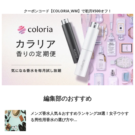
ことを指します。
※ 「ピーリング」とは洗浄、拭き取り行為などによる物理的効果によるもの
クーポンコード【COLORIA_WM】で初月¥500オフ！
を指します。
※ 「くすみ」とはメーキャップ効果によるものを指します。
※ 化粧品に疲労回復効果はありません。
※ 使用者の感想は商品の効能効果を保証するものではありません。
※ 化粧品に「治癒、回復、改善」の効果はありません。
※ ニキビケア商品のうち、ニキビを治す効果が認められているのは医薬品の
みで、化粧品・医薬部外品にはニキビを治す効果が認められていません。
編集部のおすすめ
む
メンズ香水人気＆おすすめランキング28選！女子ウケす
る男性用香水の選び方や...