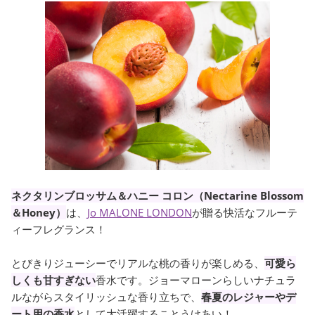
ネクタリンブロッサム＆ハニー コロン（Nectarine Blossom
＆Honey）
は、
Jo MALONE LONDON
が贈る快活なフルーテ
ィーフレグランス！
とびきりジューシーでリアルな桃の香りが楽しめる、
可愛ら
しくも甘すぎない
香水です。ジョーマローンらしいナチュラ
ルながらスタイリッシュな香り立ちで、
春夏のレジャーやデ
ート用の香水
として大活躍することうけあい！