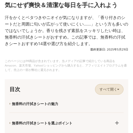
気にせず爽快＆清潔な毎日を手に入れよう
汗をかくとベタつきやニオイが気になりますが、「香り付きのシ
ートだと周囲に匂いが広がって使いにくい......」という方も多いの
ではないでしょうか。香りを残さず素肌をスッキリしたい時は、
無香料の汗拭きシートがおすすめ。この記事では、無香料の汗拭
きシートおすすめ14選や選び方を紹介します。
最終更新日: 2025年5月29日
このページにはPR商品が含まれています。当メディアの記事で紹介している商品を
Amazon、楽天市場、Yahoo!ショッピングから購入すると、アフィリエイトプログラムを通
して、売上の一部が弊社に還元されます。
目次
すべて開く
無香料の汗拭きシートの魅力
無香料の汗拭きシートを選ぶポイント