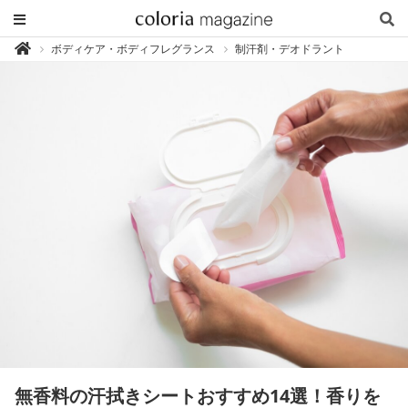
カ
ボディケア・ボディフレグランス
制汗剤・デオドラント

ラ
リ
ア
マ
ガ
ジ
ン
-
香
り
専
門
メ
デ
ィ
ア
無香料の汗拭きシートおすすめ14選！香りを