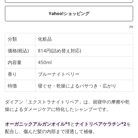
Yahoo!ショッピング
PR
分類
化粧品
価格(税込)
814円(詰め替え対応)
内容量
450ml
香り
ブルーナイトベリー
特徴
寝ぐせ・乾燥によるパサつき・広がり
ダイアン「エクストラナイトリペア」は、就寝中の摩擦や乾
燥によるダメージケアに特化したシャンプーです。
オーガニックアルガンオイル*1
と
ナイトリペアケラチン*2
を
配合し、傷んだ髪の内部まで浸透して補修。