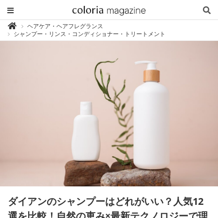
カ
ヘアケア・ヘアフレグランス

ラ
シャンプー・リンス・コンディショナー・トリートメント
リ
ア
マ
ガ
ジ
ン
-
香
り
専
門
メ
デ
ィ
ア
ダイアンのシャンプーはどれがいい？人気12
選を比較！自然の恵み×最新テクノロジーで理