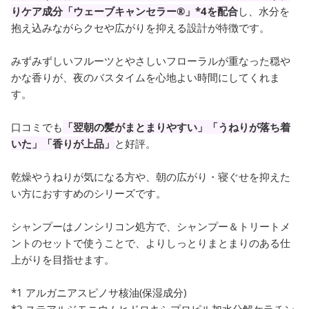
りケア成分「ウェーブキャンセラー®」*4を配合
し、水分を
抱え込みながらクセや広がりを抑える設計が特徴です。
みずみずしいフルーツとやさしいフローラルが重なった穏や
かな香りが、夜のバスタイムを心地よい時間にしてくれま
す。
口コミでも
「翌朝の髪がまとまりやすい」「うねりが落ち着
いた」「香りが上品」
と好評。
乾燥やうねりが気になる方や、朝の広がり・寝ぐせを抑えた
い方におすすめのシリーズです。
シャンプーはノンシリコン処方で、シャンプー＆トリートメ
ントのセットで使うことで、よりしっとりまとまりのある仕
上がりを目指せます。
*1 アルガニアスピノサ核油(保湿成分)
*2 ステアルジモニウムヒドロキシプロピル加水分解ケラチン