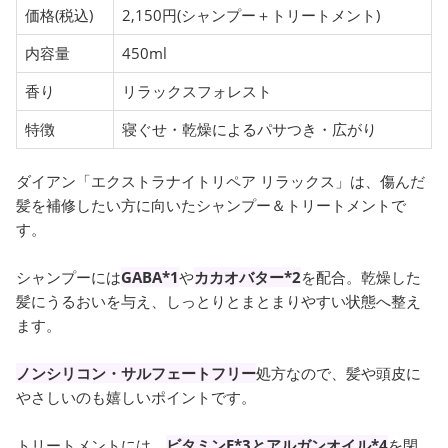
価格(税込)
2,150円(シャンプー＋トリートメント)
内容量
450ml
香り
リラックスフォレスト
特徴
寝ぐせ・乾燥によるパサつき・広がり
ダイアン「エクストラナイトリペア リラックス」は、傷んだ
髪を補修したい方に向いたシャンプー＆トリートメントで
す。
シャンプーには
GABA*1
や
カカオバター*2
を配合。乾燥した
髪にうるおいを与え、しっとりとまとまりやすい状態へ整え
ます。
ノンシリコン・サルフェートフリー
処方なので、髪や頭皮に
やさしいのも嬉しいポイントです。
トリートメントには、
ビタミンE*3とアルガンオイル*4
を閉