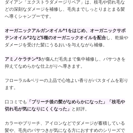
ダイアン「エクストラダメージリペア」は、枝毛や切れ毛な
どの深刻なダメージを補修し、毛先までしっとりまとまる髪
へ導くシャンプーです。
オーガニックアルガンオイル*1をはじめ、オーガニックサボ
テンオイル*2など5種のオーガニックオイルを配合
し、乾燥や
ダメージを受けた髪にうるおいを与えながら補修。
アミノケラチン*3
が傷んだ毛先まで集中補修し、パサつきを
抑えてなめらかな仕上がりへ導きます。
フローラル&ベリーの上品で心地よい香りがバスタイムを彩り
ます。
口コミでも
「ブリーチ後の髪がなめらかになった」「枝毛や
切れ毛が気になりにくくなった」
と好評。
カラーやブリーチ、アイロンなどでダメージが蓄積している
髪や、毛先のパサつきが気になる方におすすめのシリーズで