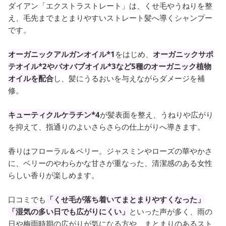
ダイアン「エクストラストレート」は、くせ毛やうねりを整
え、毛先までまとまりやすいストレート髪へ導くシャンプー
です。
オーガニックアルガンオイル*1
をはじめ、
オーガニックサポ
テオイル*2やバオバブオイル*3など5種のオーガニック植物
オイルを配合
し、髪にうるおいを与えながらダメージを補
修。
キューティクルケラチン*4
が髪表面を整え、うねりや広がり
を抑えて、指通りのよいさらさらの仕上がりへ導きます。
香りはフローラル＆ベリー。ジャスミンやローズの華やかさ
に、ベリーのやわらかな甘さが重なった、清潔感のある女性
らしい香りが楽しめます。
口コミでも
「くせ毛が落ち着いてまとまりやすくなった」
「湿気の多い日でも広がりにくい」
といった声が多く、雨の
日や梅雨時期の広がりが気になる方や、まとまりのあるスト