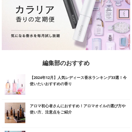
※ 化粧品に「治癒、回復、改善」の効果はありません。
※ ニキビケア商品のうち、ニキビを治す効果が認められているのは医薬品の
みで、化粧品・医薬部外品にはニキビを治す効果が認められていません。
編集部のおすすめ
む
【2024年12月】人気レディース香水ランキング33選！今
使いたいおすすめの香り
む
アロマ初心者さんにおすすめ！アロマオイルの選び方や
使い方、注意点をご紹介
む