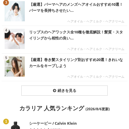
む
3
【厳選】パーマヘアのメンズヘアオイルおすすめ10選！
パーマを長持ちさせたい...
ヘアオイル・ヘアミルク・ヘアクリーム
む
4
リップスのヘアワックス全10種を徹底解説！髪質・スタ
イリングから相性の良い...
ヘアオイル・ヘアミルク・ヘアクリーム
む
5
【厳選】巻き髪スタイリング剤おすすめ20選！きれいな
カールをキープしよう
ヘアオイル・ヘアミルク・ヘアクリーム
続きを見る
カラリア 人気ランキング
(2026/8/6更新)
る
1
シーケービー / Calvin Klein