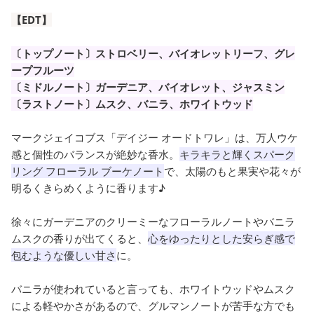
【EDT】
〔トップノート〕ストロベリー、バイオレットリーフ、グレ
ープフルーツ
〔ミドルノート〕ガーデニア、バイオレット、ジャスミン
〔ラストノート〕ムスク、バニラ、ホワイトウッド
マークジェイコブス「デイジー オードトワレ」は、万人ウケ
感と個性のバランスが絶妙な香水。
キラキラと輝くスパーク
リング フローラル ブーケノート
で、太陽のもと果実や花々が
明るくきらめくように香ります♪
徐々にガーデニアのクリーミーなフローラルノートやバニラ
ムスクの香りが出てくると、
心をゆったりとした安らぎ感で
包むような優しい甘さ
に。
バニラが使われていると言っても、ホワイトウッドやムスク
による軽やかさがあるので、グルマンノートが苦手な方でも