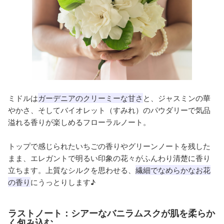
ミドルは
ガーデニアのクリーミーな甘さ
と、ジャスミンの華
やかさ、そしてバイオレット（すみれ）のパウダリーで気品
溢れる香りが楽しめるフローラルノート。
トップで感じられたいちごの香りやグリーンノートを残した
まま、エレガントで明るい印象の花々がふんわり清楚に香り
立ちます。上質なシルクを思わせる、
繊細でなめらかなお花
の香り
にうっとりします♪
ラストノート：シアーなバニラムスクが肌を柔らか
く包み込む