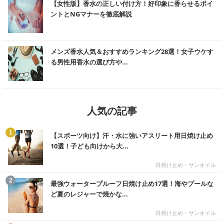
【女性版】香水の正しい付け方！好印象に香らせるポイ
ントとNGマナーを徹底解説
む
メンズ香水人気＆おすすめランキング28選！女子ウケす
る男性用香水の選び方や...
人気の記事
む
1
【スポーツ向け】汗・水に強いアスリート用日焼け止め
10選！子ども向けから大...
日焼け止め・サンオイル
む
2
最強ウォータープルーフ日焼け止め17選！海やプールな
ど夏のレジャーで焼かな...
日焼け止め・サンオイル