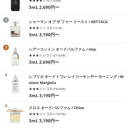
★★★★☆ 4
(1350件)
3mL 2,690円〜
る
2
シャーマン オブ ザ ファー イースト / MITTACA
★★★☆☆ 3.9
(131件)
3mL 3,190円〜
る
3
シアーコットン オードパルファム / imp.
★★★☆☆ 3.7
(37745件)
3mL 2,690円〜
る
4
レプリカ オードトワレ レイジーサンデー モーニング / M
aison Margiela
★★★☆☆ 3.9
(39694件)
3mL 3,190円〜
る
5
クロエ オードパルファム / Chloe
★★★☆☆ 3.9
(17587件)
3mL 3,190円〜