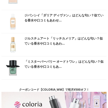
※ 「髪への浸透」とは、角化した毛髪部分の範囲内への浸透を指します。
※ 「アレルギーテスト済み」は、すべての人にアレルギーが起きないという
ことではありません。
む
※ 「パッチテスト済み」は、すべての人に皮膚刺激が発生しないということ
ジバンシイ「ダリア ディヴァン」はどんな匂い？似てい
ではありません。
る香水や口コミもあわせ...
※ 「スティンギングテスト済み」は、すべての人に皮膚トラブルがおこらな
いということではありません。
※ 「ノンコメドジェニックテスト済み」は、すべての人にコメド（ニキビの
む
もと）が発生しないということではありません。
ジルスチュアート「リッチカメリア」はどんな匂い？似
※ 「ボリュームアップ」とは毛髪にハリやコシを与え、ボリューム感を与え
ている香水や口コミもあわ...
たように見せることを指します。
※ 「ベタつき防止・ケア」とは、洗髪後に頭皮を健やかに保つことを指しま
す。
む
※ 「育毛」は、頭皮や毛髪を清潔にすることで毛髪がすこやかに保たれるこ
「ミスターバーバリー オードトワレ」はどんな匂い？似
とを指します。
ている香水や口コミもあ...
※ 「毛髪の補修」とは物理的に損傷を補い繕うことであり、治療的な回復の
ことではありません。
※ 「小じわの改善」とはうるおいにより乾燥による小ジワを目立たなくする
ことを指します。
※ 「ピーリング」とは洗浄、拭き取り行為などによる物理的効果によるもの
クーポンコード【COLORIA_WM】で初月¥500オフ！
を指します。
※ 「くすみ」とはメーキャップ効果によるものを指します。
※ 化粧品に疲労回復効果はありません。
※ 使用者の感想は商品の効能効果を保証するものではありません。