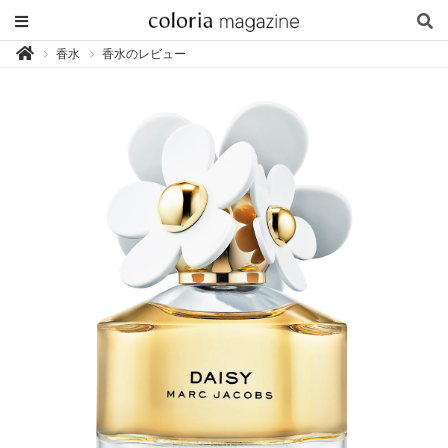
カ
香水
香水のレビュー

ラ
リ
ア
マ
ガ
ジ
ン
-
香
り
専
門
メ
デ
ィ
ア