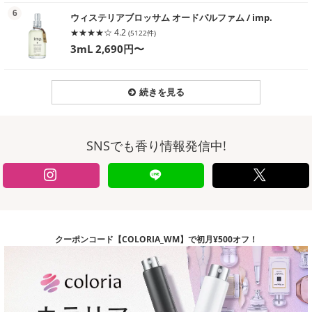
る
6
ウィステリアブロッサム オードパルファム / imp.
★★★★☆ 4.2
(5122件)
3mL 2,690円〜
続きを見る
SNSでも香り情報発信中!
クーポンコード【COLORIA_WM】で初月¥500オフ！