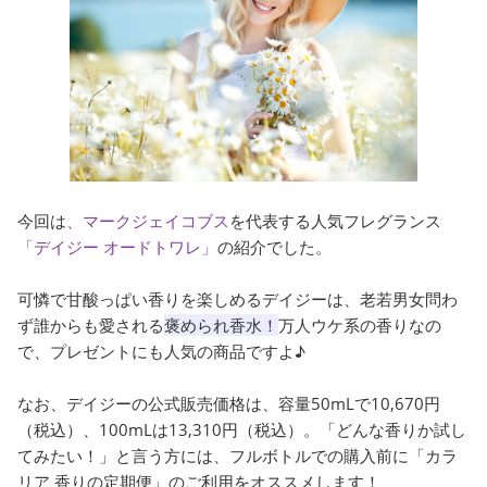
今回は
、マークジェイコブス
を代表する人気フレグランス
「デイジー オードトワレ」
の紹介でした。
可憐で甘酸っぱい香りを楽しめるデイジーは、老若男女問わ
ず誰からも愛される
褒められ香水！
万人ウケ系の香りなの
で、プレゼントにも人気の商品ですよ♪
なお、デイジーの公式販売価格は、容量50mLで10,670円
（税込）、100mLは13,310円（税込）。「どんな香りか試し
てみたい！」と言う方には、フルボトルでの購入前に「カラ
リア 香りの定期便」のご利用をオススメします！