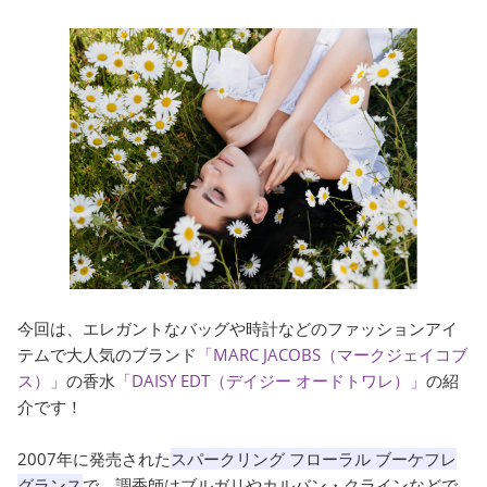
今回は、エレガントなバッグや時計などのファッションアイ
テムで大人気のブランド
「MARC JACOBS（マークジェイコブ
ス）」
の香水
「DAISY EDT（デイジー オードトワレ）」
の紹
介です！
2007年に発売された
スパークリング フローラル ブーケフレ
グランス
で、調香師はブルガリやカルバン・クラインなどで