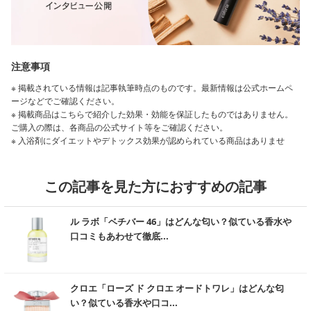
注意事項
※ 掲載されている情報は記事執筆時点のものです。最新情報は公式ホームペ
ージなどでご確認ください。
※ 掲載商品はこちらで紹介した効果・効能を保証したものではありません。
ご購入の際は、各商品の公式サイト等をご確認ください。
※ 入浴剤にダイエットやデトックス効果が認められている商品はありませ
ん。
※ 「美白」は、メラニンの生成を抑え、しみやそばかすを防ぐことを指しま
す。
この記事を見た方におすすめの記事
※ 「日焼け防止」とはメラニンの生成を抑え、日やけによるしみ・そばかす
を防ぐことを指します。
む
※ 「エイジングケア」とは、老化防止のことではなく年齢に応じたケアのこ
ル ラボ「ベチバー 46」はどんな匂い？似ている香水や
とで、年齢を重ねた肌にうるおいを与えることを指します。（ボディクリー
口コミもあわせて徹底...
ム等の記事に導入）
※ 「エイジングケア」とは、若返りを意味するものではなく、頭皮や髪を清
潔に保ち、毛髪にうるおいやハリ・コシを与えることを指します。（シャン
む
プー等の記事に導入）
クロエ「ローズ ド クロエ オードトワレ」はどんな匂
※ 「浸透」とは、角質層への浸透を指します。
い？似ている香水や口コ...