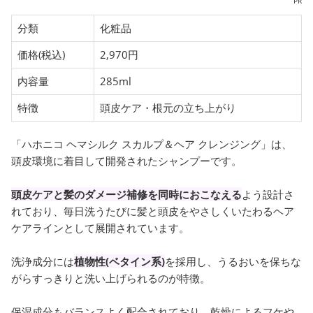
PR
分類
化粧品
価格(税込)
2,970円
内容量
285ml
特徴
頭皮ケア・根元の立ち上がり
「ハホニコ ヘマシルク スカルプ＆ヘア クレンジング」は、
頭皮環境に着目して開発されたシャンプーです。
頭皮ケアと髪のダメージ補修を同時におこなえる
よう設計さ
れており、毎日洗うたびに髪と頭皮をやさしくいたわるヘア
ケアラインとして展開されています。
洗浄成分には
植物性(ベタイン系)
を採用し、うるおいを保ちな
がらすっきりと洗い上げられるのが特徴。
保湿成分もバランスよく配合されており、乾燥によるフケや