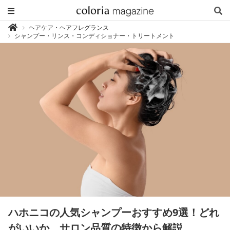
カ
ヘアケア・ヘアフレグランス

ラ
シャンプー・リンス・コンディショナー・トリートメント
リ
ア
マ
ガ
ジ
ン
-
香
り
専
門
メ
デ
ィ
ア
ハホニコの人気シャンプーおすすめ9選！どれ
がいいか、サロン品質の特徴から解説