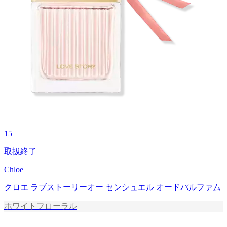
15
取扱終了
Chloe
クロエ ラブストーリーオー センシュエル オードパルファム
ホワイトフローラル