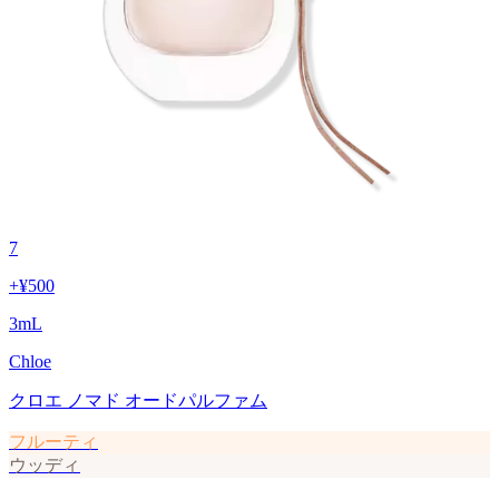
7
+
¥500
3
mL
Chloe
クロエ ノマド オードパルファム
フルーティ
ウッディ