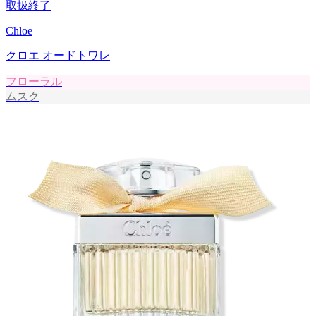
取扱終了
Chloe
クロエ オードトワレ
フローラル
ムスク