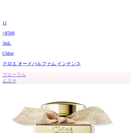
11
+
¥500
3
mL
Chloe
クロエ オードパルファム インテンス
フローラル
ムスク