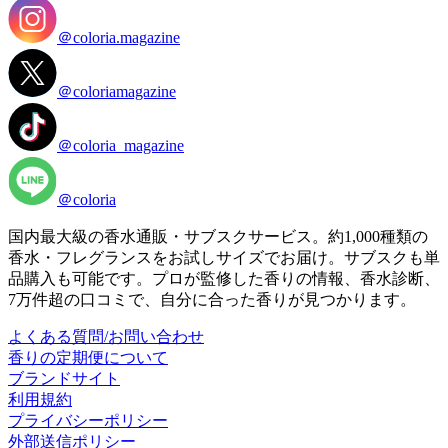
＠coloria.magazine
＠coloriamagazine
＠coloria_magazine
＠coloria
国内最大級の香水通販・サブスクサービス。約1,000種類の
香水・フレグランスをお試しサイズでお届け。サブスクも単
品購入も可能です。プロが監修した香りの情報、香水診断、
7万件超の口コミで、自分に合った香りが見つかります。
よくある質問/お問い合わせ
香りの定期便について
ブランドサイト
利用規約
プライバシーポリシー
外部送信ポリシー