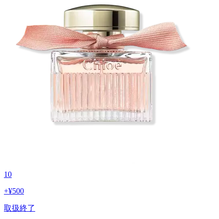
10
+
¥500
取扱終了