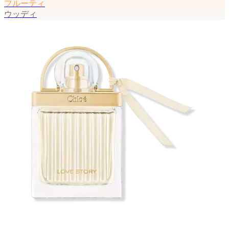
フルーティ
ウッディ