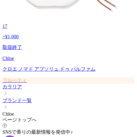
17
+
¥1,000
取扱終了
Chloe
クロエ ノマド アブソリュ ドゥ パルファム
フルーティ
カラリア
ブランド一覧
Chloe
ページトップへ
SNSで香りの最新情報を発信中♪