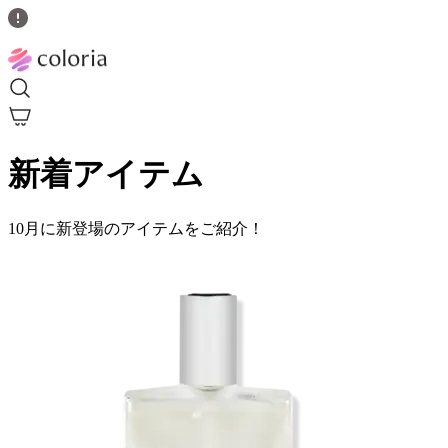
新着アイテム
10月に新登場のアイテムをご紹介！