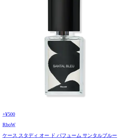
+
¥500
RboW
ケース スタディ オー ド パフューム サンタルブルー