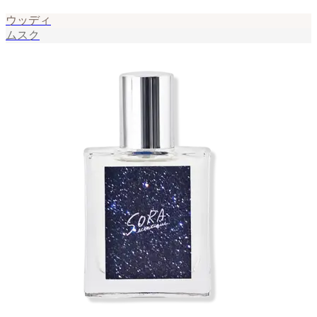
ウッディ
ムスク