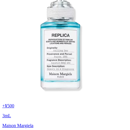
+
¥500
3
mL
Maison Margiela