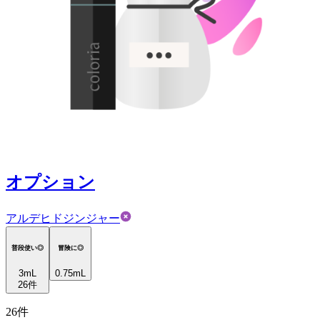
オプション
アルデヒドジンジャー
普段使い◎
冒険に◎
3
mL
0.75mL
26
件
26
件