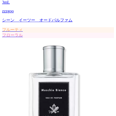
3
mL
zzzgoo
シーン イーツー オードパルファム
フルーティ
フローラル