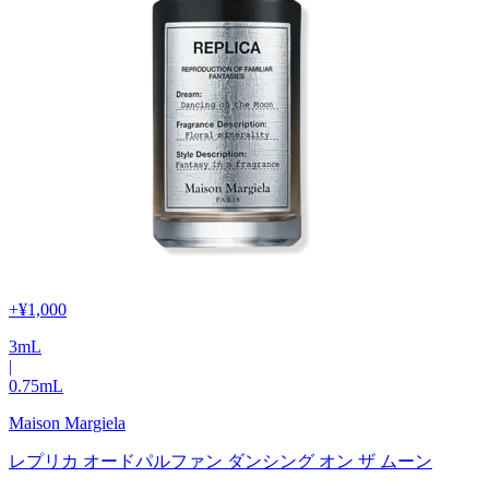
+
¥1,000
3
mL
|
0.75
mL
Maison Margiela
レプリカ オードパルファン ダンシング オン ザ ムーン