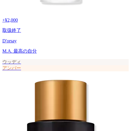
+
¥2,000
取扱終了
D'orsay
M.A. 最高の自分
ウッディ
アンバー