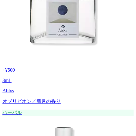
+
¥500
3
mL
Ablxs
オブリビオン／新月の香り
ハーバル