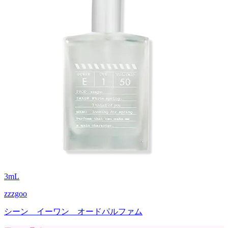
3
mL
zzzgoo
シーン イーワン オードパルファム