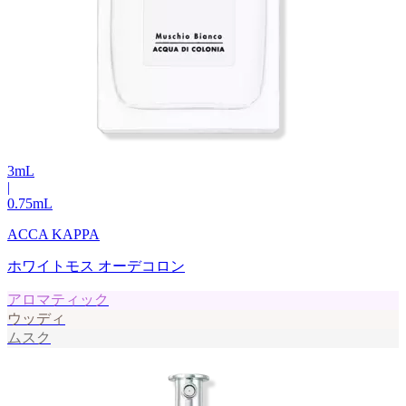
3
mL
|
0.75
mL
ACCA KAPPA
ホワイトモス オーデコロン
アロマティック
ウッディ
ムスク