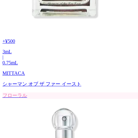
+
¥500
3
mL
|
0.75
mL
MITTACA
シャーマン オブ ザ ファー イースト
フローラル