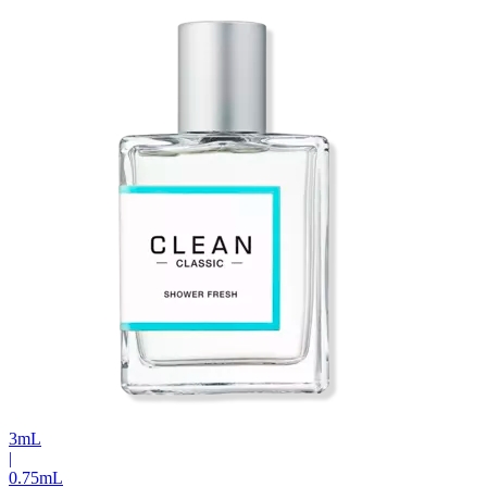
3
mL
|
0.75
mL