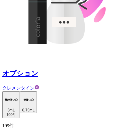
オプション
クレメンタイン
普段使い◎
冒険に◎
3
mL
0.75mL
199
件
199
件