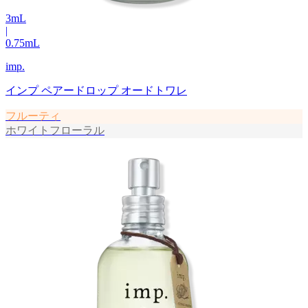
3
mL
|
0.75
mL
imp.
インプ ペアードロップ オードトワレ
フルーティ
ホワイトフローラル