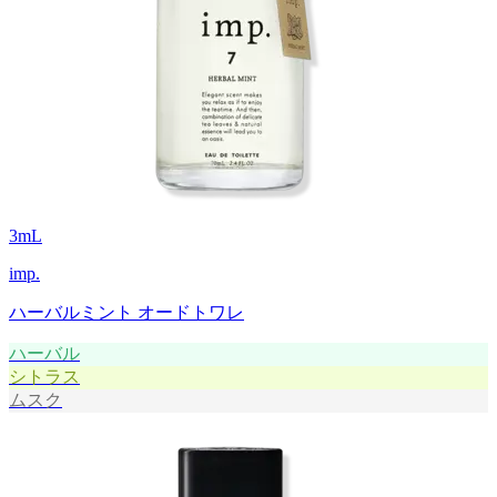
3
mL
imp.
ハーバルミント オードトワレ
ハーバル
シトラス
ムスク