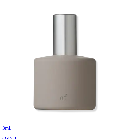
3
mL
OSAJI