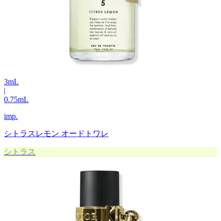
3
mL
|
0.75
mL
imp.
シトラスレモン オードトワレ
シトラス