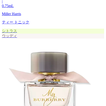
|
0.75
mL
Miller Harris
ティー トニック
シトラス
ウッディ