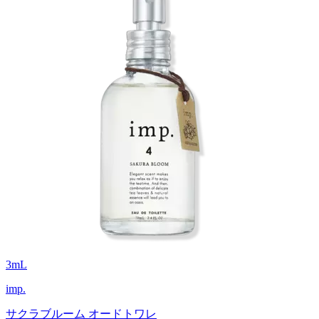
3
mL
imp.
サクラブルーム オードトワレ