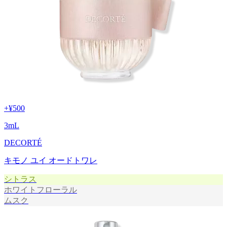
+
¥500
3
mL
DECORTÉ
キモノ ユイ オードトワレ
シトラス
ホワイトフローラル
ムスク