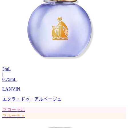
3
mL
|
0.75
mL
LANVIN
エクラ・ドゥ・アルページュ
フローラル
フルーティ