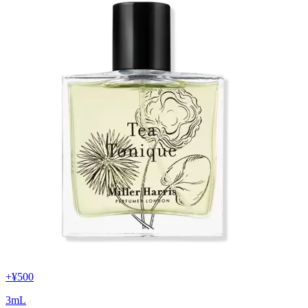
+
¥500
3
mL