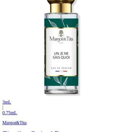
3
mL
|
0.75
mL
Margot&Tita