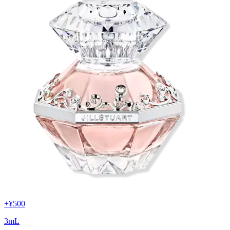
+
¥500
3
mL