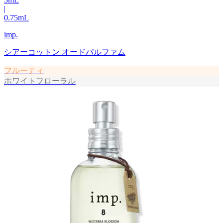
|
0.75
mL
imp.
シアーコットン オードパルファム
フルーティ
ホワイトフローラル