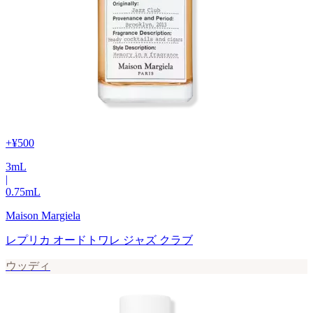
+
¥500
3
mL
|
0.75
mL
Maison Margiela
レプリカ オードトワレ ジャズ クラブ
ウッディ