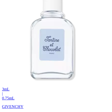
3
mL
|
0.75
mL
GIVENCHY