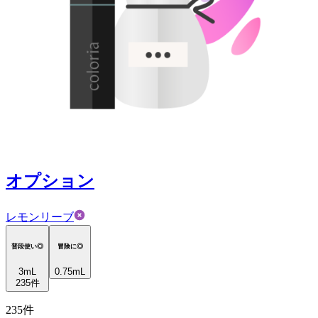
オプション
レモンリーブ
普段使い◎
冒険に◎
3
mL
0.75mL
235
件
235
件