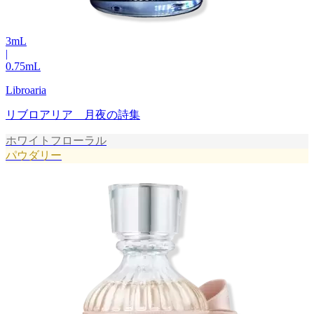
3
mL
|
0.75
mL
Libroaria
リブロアリア 月夜の詩集
ホワイトフローラル
パウダリー