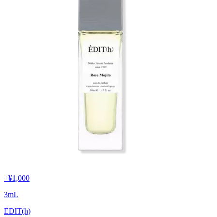
+
¥1,000
3
mL
EDIT(h)