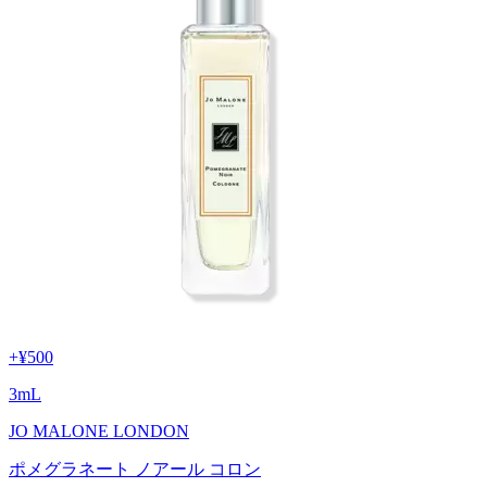
+
¥500
3
mL
JO MALONE LONDON
ポメグラネート ノアール コロン