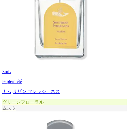
3
mL
le plein été
ナム;サザン フレッシュネス
グリーンフローラル
ムスク