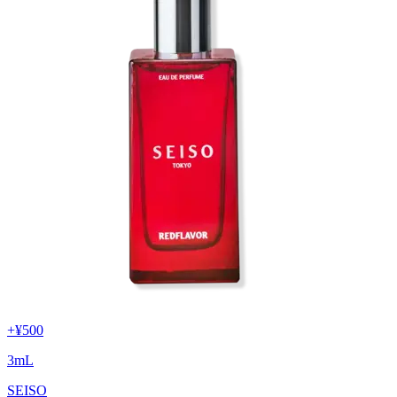
+
¥500
3
mL
SEISO