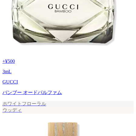
+
¥500
3
mL
GUCCI
バンブー オードパルファム
ホワイトフローラル
ウッディ