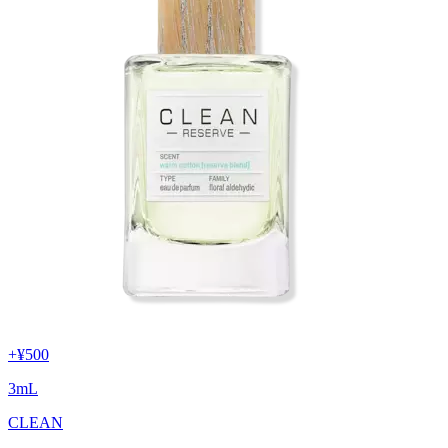
+
¥500
3
mL
CLEAN