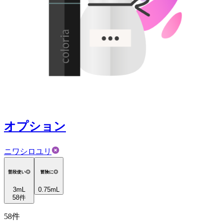
オプション
ニワシロユリ
普段使い◎
冒険に◎
3
mL
0.75mL
58
件
58
件