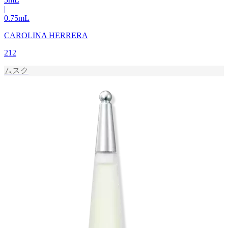
|
0.75
mL
CAROLINA HERRERA
212
ムスク