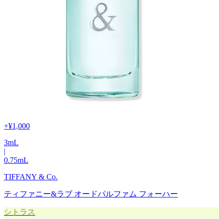
+
¥1,000
3
mL
|
0.75
mL
TIFFANY & Co.
ティファニー&ラブ オードパルファム フォーハー
シトラス