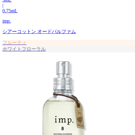
|
0.75
mL
imp.
シアーコットン オードパルファム
フルーティ
ホワイトフローラル