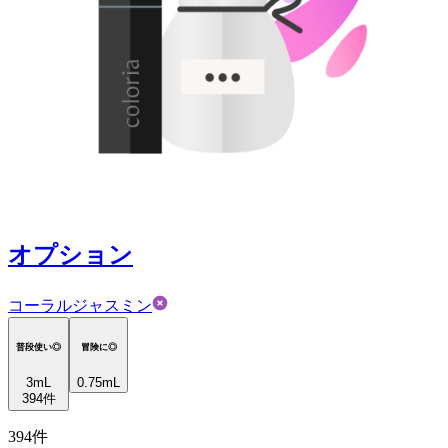
オプション
コーラルジャスミン
普段使い◎
冒険に◎
3
mL
0.75mL
394
件
394
件