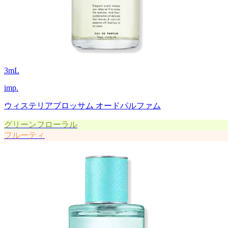
3
mL
imp.
ウィステリアブロッサム オードパルファム
グリーンフローラル
フルーティ