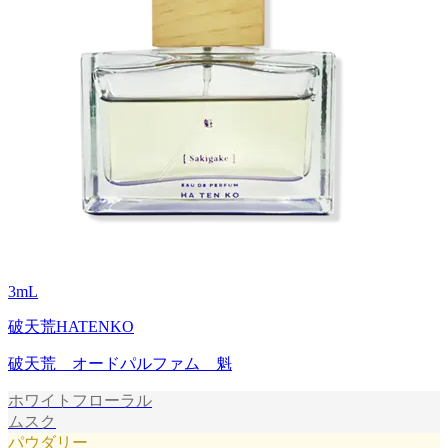
3
mL
破天荒HATENKO
破天荒 オードパルファム 魁
ホワイトフローラル
ムスク
パウダリー