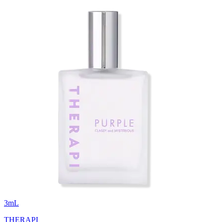
3
mL
THERAPI