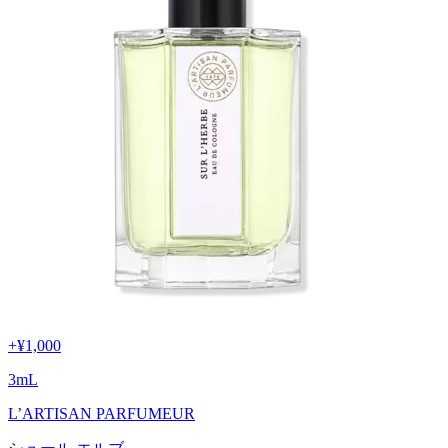
+
¥1,000
3
mL
L’ARTISAN PARFUMEUR