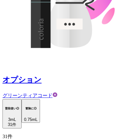
オプション
グリーンティアコード
普段使い◎
冒険に◎
3
mL
0.75mL
31
件
31
件