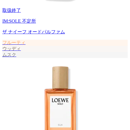
取扱終了
IM:SOLE 不定所
ザ ナイーフ オードパルファム
フルーティ
ウッディ
ムスク