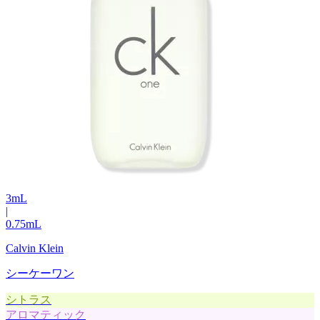
3
mL
|
0.75
mL
Calvin Klein
シーケーワン
シトラス
アロマティック