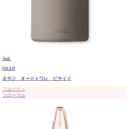
3
mL
OSAJI
オサジ オードトワレ ビサイド
フルーティ
フローラル