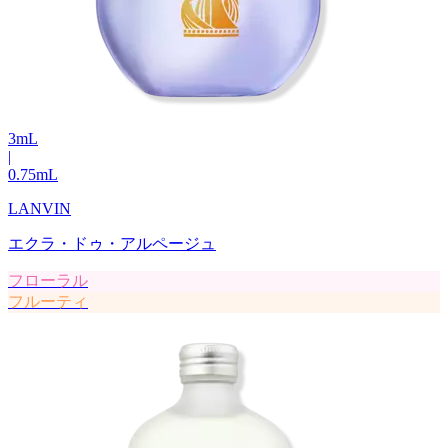
3
mL
|
0.75
mL
LANVIN
エクラ・ドゥ・アルページュ
フローラル
フルーティ