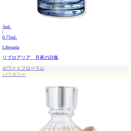
3
mL
|
0.75
mL
Libroaria
リブロアリア 月夜の詩集
ホワイトフローラル
パウダリー