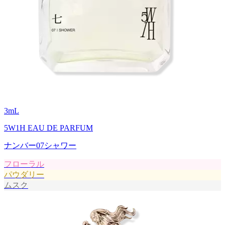
3
mL
5W1H EAU DE PARFUM
ナンバー07シャワー
フローラル
パウダリー
ムスク