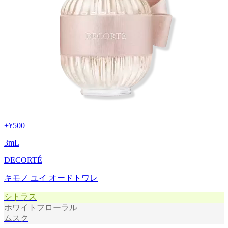
+
¥500
3
mL
DECORTÉ
キモノ ユイ オードトワレ
シトラス
ホワイトフローラル
ムスク