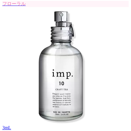
フローラル
3
mL