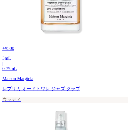
+
¥500
3
mL
|
0.75
mL
Maison Margiela
レプリカ オードトワレ ジャズ クラブ
ウッディ