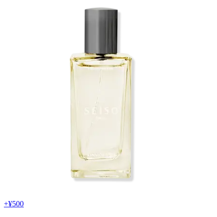
+
¥500