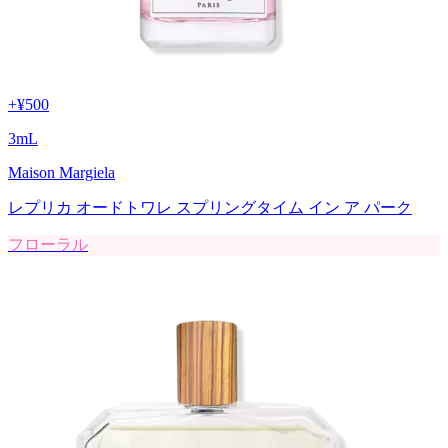
+
¥500
3
mL
Maison Margiela
レプリカ オードトワレ スプリングタイム イン ア パーク
フローラル