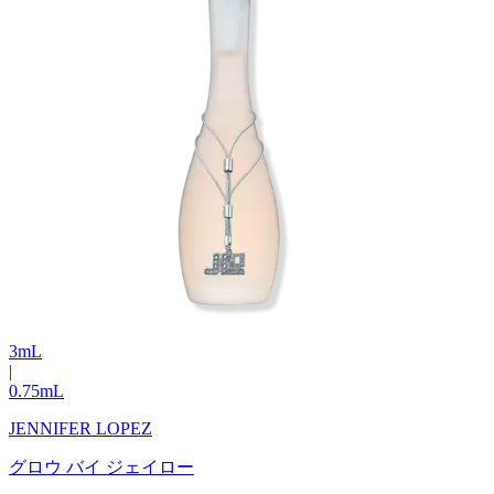
3
mL
|
0.75
mL
JENNIFER LOPEZ
グロウ バイ ジェイロー