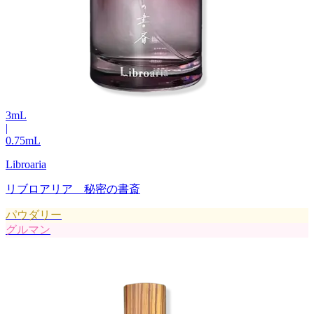
3
mL
|
0.75
mL
Libroaria
リブロアリア 秘密の書斎
パウダリー
グルマン