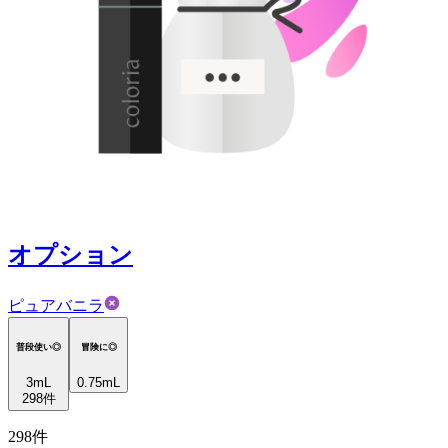
オプション
ピュアバニラ
普段使い◎
冒険に◎
3
mL
0.75mL
298
件
298
件