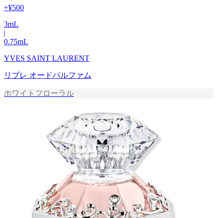
+
¥500
3
mL
|
0.75
mL
YVES SAINT LAURENT
リブレ オードパルファム
ホワイトフローラル