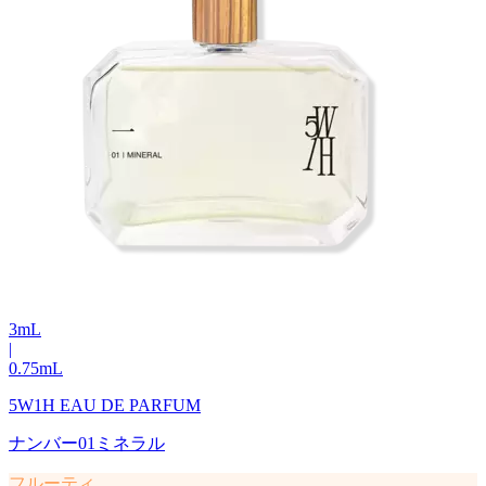
3
mL
|
0.75
mL
5W1H EAU DE PARFUM
ナンバー01ミネラル
フルーティ