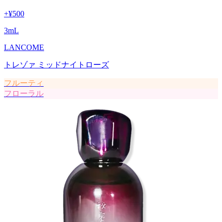
+
¥500
3
mL
LANCOME
トレゾァ ミッドナイトローズ
フルーティ
フローラル