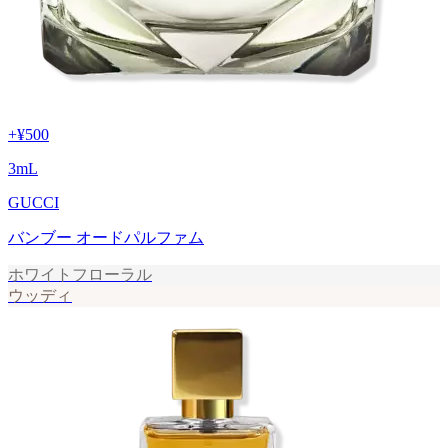
+
¥500
3
mL
GUCCI
バンブー オードパルファム
ホワイトフローラル
ウッディ