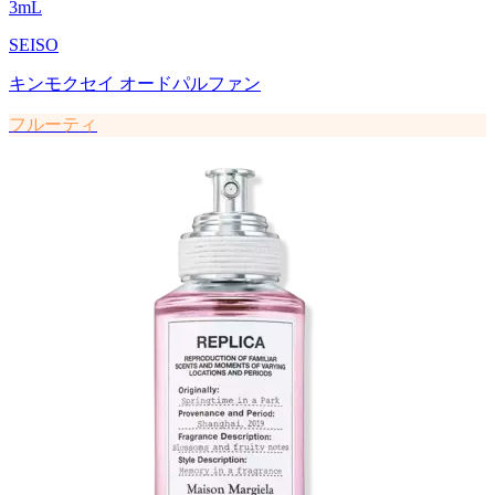
3
mL
SEISO
キンモクセイ オードパルファン
フルーティ