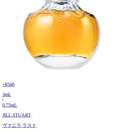
+
¥500
3
mL
|
0.75
mL
JILL STUART
ヴァニラ ラスト