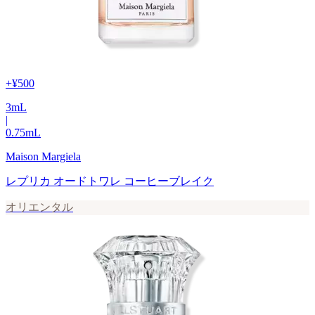
+
¥500
3
mL
|
0.75
mL
Maison Margiela
レプリカ オードトワレ コーヒーブレイク
オリエンタル