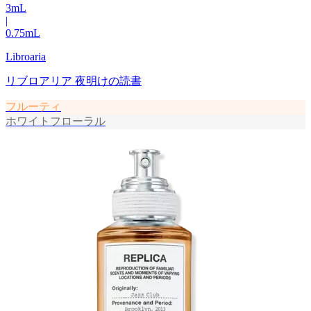
3
mL
|
0.75
mL
Libroaria
リブロアリア 夜明けの読書
フルーティ
ホワイトフローラル