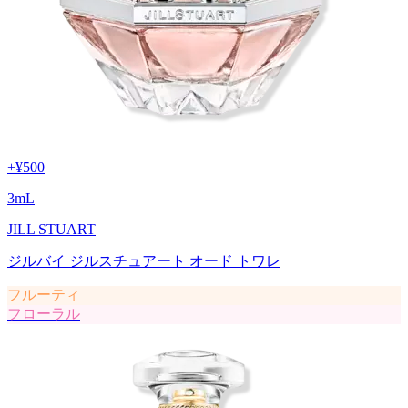
+
¥500
3
mL
JILL STUART
ジルバイ ジルスチュアート オード トワレ
フルーティ
フローラル