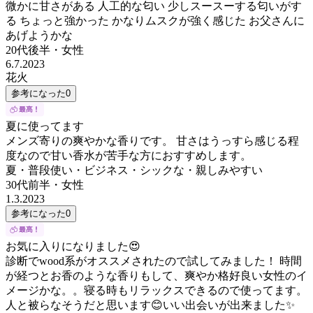
微かに甘さがある 人工的な匂い 少しスースーする匂いがす
る ちょっと強かった かなりムスクが強く感じた お父さんに
あげようかな
20代後半
・
女性
6.7.2023
花火
参考になった
0
夏に使ってます
メンズ寄りの爽やかな香りです。 甘さはうっすら感じる程
度なので甘い香水が苦手な方におすすめします。
夏・普段使い・ビジネス・シックな・親しみやすい
30代前半
・
女性
1.3.2023
参考になった
0
お気に入りになりました😍
診断でwood系がオススメされたので試してみました！ 時間
が経つとお香のような香りもして、爽やか格好良い女性のイ
メージかな。。寝る時もリラックスできるので使ってます。
人と被らなそうだと思います😊いい出会いが出来ました✨