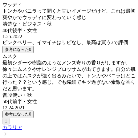
ウッディ
トンカやバニラって聞くと甘いイメージだけど、これは最初
爽やかでウッディに変わっていく感じ
清楚な・ビジネス・秋
40代後半
・
女性
1.25.2022
ピンクベリー、イマイチはリピなし、最高は買う♪で評価
参考になった
0
ムスク
最初シダーや樹脂のようなメンズ寄りの香りがしますが、
徐々にムスクやオレンジブロッサムが出てきます。自分の肌
の上ではムスクが強く出るみたいで、トンカやバニラはどこ
行った？？という感じ。でも繊細でキツ過ぎない素敵な香り
だと思います。
普段使い・秋
50代前半
・
女性
12.24.2021
参考になった
0
1
カラリア