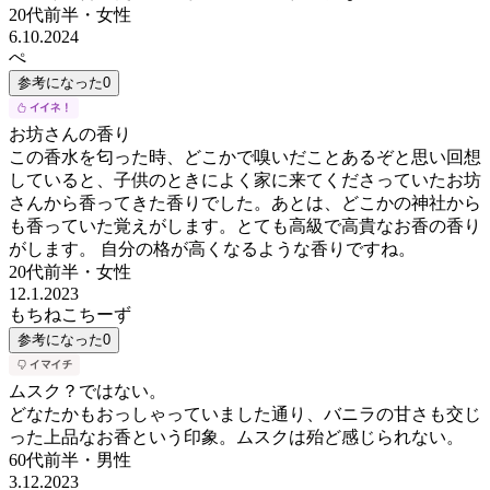
20代前半
・
女性
6.10.2024
ぺ
参考になった
0
お坊さんの香り
この香水を匂った時、どこかで嗅いだことあるぞと思い回想
していると、子供のときによく家に来てくださっていたお坊
さんから香ってきた香りでした。あとは、どこかの神社から
も香っていた覚えがします。とても高級で高貴なお香の香り
がします。 自分の格が高くなるような香りですね。
20代前半
・
女性
12.1.2023
もちねこちーず
参考になった
0
ムスク？ではない。
どなたかもおっしゃっていました通り、バニラの甘さも交じ
った上品なお香という印象。ムスクは殆ど感じられない。
60代前半
・
男性
3.12.2023