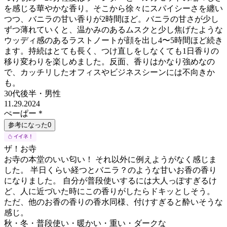
を感じる華やかな香り。そこから徐々にスパイシーさを纏い
つつ、バニラの甘い香りが2時間ほど。バニラの甘さが少し
ずつ薄れていくと、温かみのあるムスクと少し焦げたような
ウッディ感のあるラストノートが顔を出し4〜5時間ほど続き
ます。持続はとても長く、つけ直しをしなくても1日香りの
移り変わりを楽しめました。反面、香りはかなり強めなの
で、カッチリしたオフィスやビジネスシーンには不向きか
も。
30代後半
・
男性
11.29.2024
ぺーぱー＊
参考になった
0
ザ！お寺
お寺の本堂のいい匂い！ それ以外に例えようがなく感じま
した。 半日くらい経つとバニラ？のような甘いお香の香り
になりました。 自分が普段使いするには大人っぽすぎるけ
ど、人に近づいた時にこの香りがしたらドキッとしそう。
ただ、他のお香の香りの香水同様、付けすぎると酔いそうな
感じ。
秋・冬・普段使い・暖かい・重い・ダークな