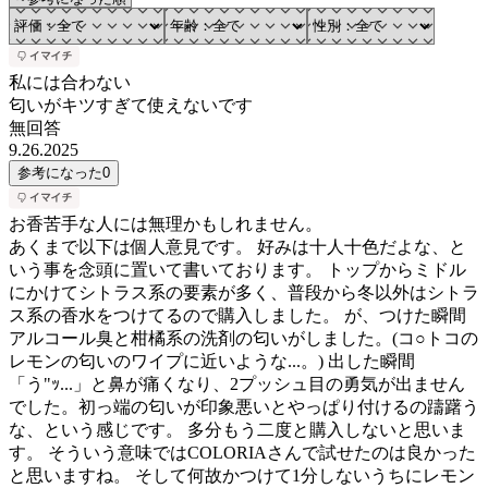
私には合わない
匂いがキツすぎて使えないです
無回答
9.26.2025
参考になった
0
お香苦手な人には無理かもしれません。
あくまで以下は個人意見です。 好みは十人十色だよな、と
いう事を念頭に置いて書いております。 トップからミドル
にかけてシトラス系の要素が多く、普段から冬以外はシトラ
ス系の香水をつけてるので購入しました。 が、つけた瞬間
アルコール臭と柑橘系の洗剤の匂いがしました。(コ○トコの
レモンの匂いのワイプに近いような...。) 出した瞬間
「う"ｯ...」と鼻が痛くなり、2プッシュ目の勇気が出ません
でした。初っ端の匂いが印象悪いとやっぱり付けるの躊躇う
な、という感じです。 多分もう二度と購入しないと思いま
す。 そういう意味ではCOLORIAさんで試せたのは良かった
と思いますね。 そして何故かつけて1分しないうちにレモン