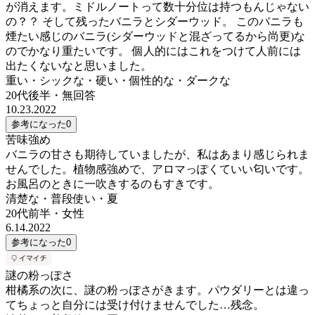
が消えます。ミドルノートって数十分位は持つもんじゃない
の？？ そして残ったバニラとシダーウッド。 このバニラも
煙たい感じのバニラ(シダーウッドと混ざってるから尚更)な
のでかなり重たいです。 個人的にはこれをつけて人前には
出たくないなと思いました。
重い・シックな・硬い・個性的な・ダークな
20代後半
・
無回答
10.23.2022
参考になった
0
苦味強め
バニラの甘さも期待していましたが、私はあまり感じられま
せんでした。植物感強めで、アロマっぽくていい匂いです。
お風呂のときに一吹きするのもすきです。
清楚な・普段使い・夏
20代前半
・
女性
6.14.2022
参考になった
0
謎の粉っぽさ
柑橘系の次に、謎の粉っぽさがきます。パウダリーとは違っ
てちょっと自分には受け付けませんでした…残念。