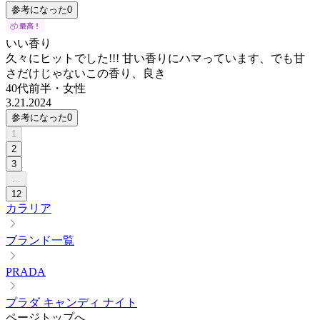
参考になった
0
いい香り
久々にヒットでした!!! 甘い香りにハマっています、でも甘
さだけじゃないこの香り、良き
40代前半
・
女性
3.21.2024
参考になった
0
1
2
3
…
12
カラリア
ブランド一覧
PRADA
プラダ キャンディ ナイト
ページトップへ