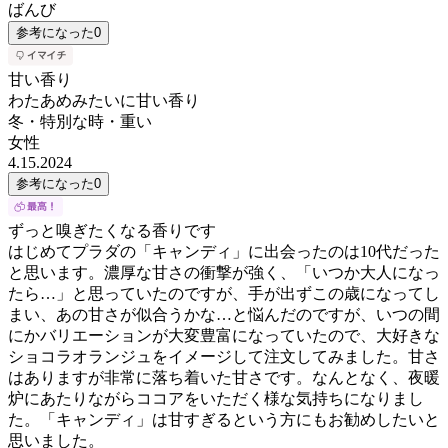
ばんび
参考になった
0
甘い香り
わたあめみたいに甘い香り
冬・特別な時・重い
女性
4.15.2024
参考になった
0
ずっと嗅ぎたくなる香りです
はじめてプラダの「キャンディ」に出会ったのは10代だった
と思います。濃厚な甘さの衝撃が強く、「いつか大人になっ
たら…」と思っていたのですが、手が出ずこの歳になってし
まい、あの甘さが似合うかな…と悩んだのですが、いつの間
にかバリエーションが大変豊富になっていたので、大好きな
ショコラオランジュをイメージして注文してみました。甘さ
はありますが非常に落ち着いた甘さです。なんとなく、夜暖
炉にあたりながらココアをいただく様な気持ちになりまし
た。「キャンディ」は甘すぎるという方にもお勧めしたいと
思いました。