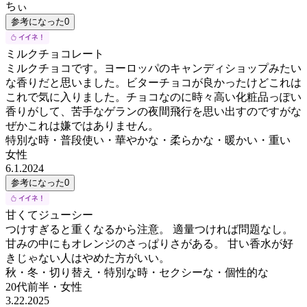
ちぃ
参考になった
0
ミルクチョコレート
ミルクチョコです。ヨーロッパのキャンディショップみたい
な香りだと思いました。ビターチョコが良かったけどこれは
これで気に入りました。チョコなのに時々高い化粧品っぽい
香りがして、苦手なゲランの夜間飛行を思い出すのですがな
ぜかこれは嫌ではありません。
特別な時・普段使い・華やかな・柔らかな・暖かい・重い
女性
6.1.2024
参考になった
0
甘くてジューシー
つけすぎると重くなるから注意。 適量つければ問題なし。
甘みの中にもオレンジのさっぱりさがある。 甘い香水が好
きじゃない人はやめた方がいい。
秋・冬・切り替え・特別な時・セクシーな・個性的な
20代前半
・
女性
3.22.2025