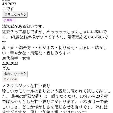
4.9.2023
ニです
参考になった
0
清潔感がある匂いです。
紅茶？って感じですが、めっっっっちゃくちゃいい匂いで
す。 綺麗なお姉様がつけてそうな、清潔感あるいい匂いで
す
夏・春・普段使い・ビジネス・切り替え・明るい・瑞々し
い・華やかな・清楚な・親しみやすい
30代前半
・
女性
2.26.2023
どん
参考になった
0
ノスタルジックな甘い香り
珍しいカモミールの香りという説明に惹かれて試してみまし
た。 最初の鮮烈な香りは一瞬でなくなり、10分から20分程
でぼんやりとした甘い香りに変わります。 パウダリーで優
しい甘さ。どこか懐かしさを感じさせる香りです。 私には
甘すぎますが、優しい印象で嫌いではないです。