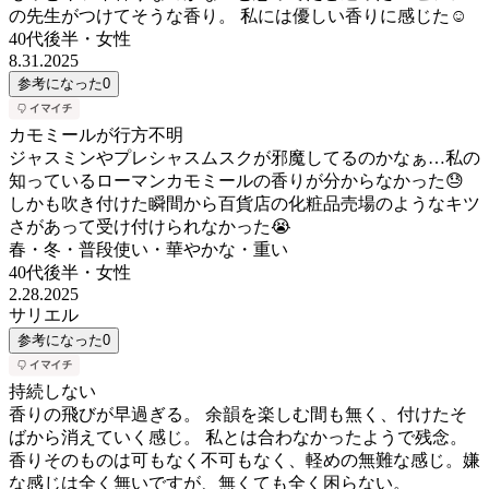
の先生がつけてそうな香り。 私には優しい香りに感じた☺️
40代後半
・
女性
8.31.2025
参考になった
0
カモミールが行方不明
ジャスミンやプレシャスムスクが邪魔してるのかなぁ…私の
知っているローマンカモミールの香りが分からなかった😓
しかも吹き付けた瞬間から百貨店の化粧品売場のようなキツ
さがあって受け付けられなかった😭
春・冬・普段使い・華やかな・重い
40代後半
・
女性
2.28.2025
サリエル
参考になった
0
持続しない
香りの飛びが早過ぎる。 余韻を楽しむ間も無く、付けたそ
ばから消えていく感じ。 私とは合わなかったようで残念。
香りそのものは可もなく不可もなく、軽めの無難な感じ。嫌
な感じは全く無いですが、無くても全く困らない。