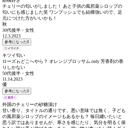
結構好き
チェリーの匂いがしました！ あと子供の風邪薬シロップの
匂いにも感じました笑 ワンプッシュでも結構強いので、足
元につけた方がいいかも！
秋
30代後半
・
女性
12.3.2023
参考になった
0
キツイ匂い
ローズゎどこへやら？ オレンジブロッサム.only 芳香剤の香
りしかない
50代後半
・
女性
11.14.2023
優
参考になった
0
外国のチェリーの砂糖漬け
甘い香り。タイトルの通りです。悪い意味では無く、子ども
の風邪薬シロップのイメージもあるかも？ 毎日纏いたいと
思う訳ではありませんが、寒さを感じたり、気分を明るく保