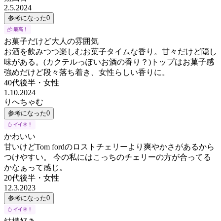
2.5.2024
参考になった
0
お菓子だけど大人の雰囲気
お酒を飲みつつ楽しむお菓子タイムな香り。甘々だけど隠し
味がある。(カクテルっぽいお酒の香り？)トップはお菓子感
強めだけど段々落ち着き、女性らしい香りに。
40代後半
・
女性
1.10.2024
りへちゃむ
参考になった
0
かわいい
甘いけどTom fordのロストチェリーより爽やかさがあるから
つけやすい。 今の私にはこっちのチェリーの方が合ってる
かなぁって感じ。
20代後半
・
女性
12.3.2023
参考になった
0