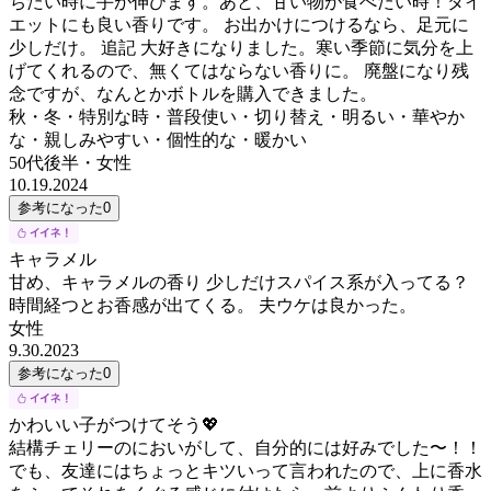
ちたい時に手が伸びます。あと、甘い物が食べたい時！ダイ
エットにも良い香りです。 お出かけにつけるなら、足元に
少しだけ。 追記 大好きになりました。寒い季節に気分を上
げてくれるので、無くてはならない香りに。 廃盤になり残
念ですが、なんとかボトルを購入できました。
秋・冬・特別な時・普段使い・切り替え・明るい・華やか
な・親しみやすい・個性的な・暖かい
50代後半
・
女性
10.19.2024
参考になった
0
キャラメル
甘め、キャラメルの香り 少しだけスパイス系が入ってる？
時間経つとお香感が出てくる。 夫ウケは良かった。
女性
9.30.2023
参考になった
0
かわいい子がつけてそう💖
結構チェリーのにおいがして、自分的には好みでした〜！！
でも、友達にはちょっとキツいって言われたので、上に香水