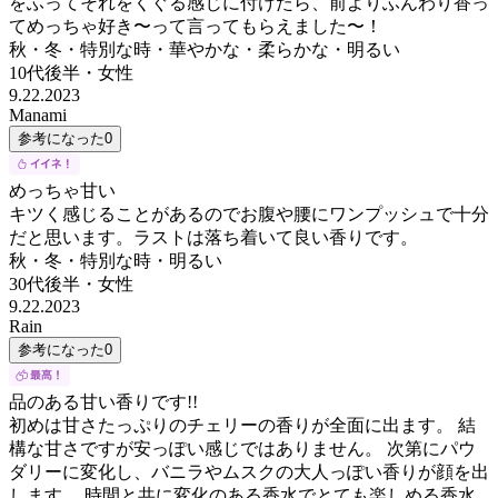
をふってそれをくぐる感じに付けたら、前よりふんわり香っ
てめっちゃ好き〜って言ってもらえました〜！
秋・冬・特別な時・華やかな・柔らかな・明るい
10代後半
・
女性
9.22.2023
Manami
参考になった
0
めっちゃ甘い
キツく感じることがあるのでお腹や腰にワンプッシュで十分
だと思います。ラストは落ち着いて良い香りです。
秋・冬・特別な時・明るい
30代後半
・
女性
9.22.2023
Rain
参考になった
0
品のある甘い香りです!!
初めは甘さたっぷりのチェリーの香りが全面に出ます。 結
構な甘さですが安っぽい感じではありません。 次第にパウ
ダリーに変化し、バニラやムスクの大人っぽい香りが顔を出
します。 時間と共に変化のある香水でとても楽しめる香水