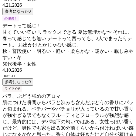
4.21.2026
参考になった
0
デートって感じ！
甘くていい匂い リラックスできる 夏は無理かな〜 それに、
春って感じでも無い デートって言っても、2人でまったりデ
ート。 お出かけとかじゃない感じ。
秋・普段使い・明るい・軽い・柔らかな・暖かい・親しみや
すい・冬
50代後半
・
女性
4.10.2026
noel-rr
参考になった
0
バラ、ぶどう強めのアロマ
肌につけた瞬間からバラと渋みも含んだぶどうの香りにパッ
と包まれる。ベチバーやパチョリが入っているので甘い香り
が強すぎる訳でもなくフルーティとフローラルが強烈な感
じ。最終的には、デパ地下の匂いではある。女性っぽい香り
だけど、男性でも家を出る30分前くらいから付ければいい感
じになるかなと思った。香り自体は好きだけど自分が着ける