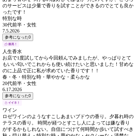
のサービスは少量で香りを試すことができるのでとても良か
ったです！
特別な時
30代前半
・
女性
7.5.2026
参考になった
0
人生香水
お店で1度試してから今回頼んでみましたが、やっぱりとて
もいい匂いでこれからも使い続けたいと思いました！甘めな
のに上品で正に私が求めていた香りです！！
春・冬・特別な時・華やかな・柔らかな
20代前半
・
女性
6.17.2026
参考になった
0
ワイン
ロゼワインのようなすこしあまいブドウの香り。夕暮れ時の
テラスの香り。 時間が経つとすこし人によっては嫌な香り
がするかもしれない。自信につけて何時間か歩いて試すべき
秋・切り替え・特別な時・華やかな・セクシーな・清楚な