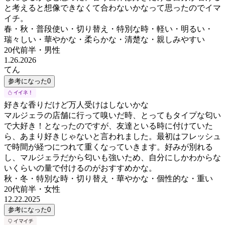
と考えると想像できなくて合わないかなって思ったのでイマ
イチ。
春・秋・普段使い・切り替え・特別な時・軽い・明るい・
瑞々しい・華やかな・柔らかな・清楚な・親しみやすい
20代前半
・
男性
1.26.2026
てん
参考になった
0
好きな香りだけど万人受けはしないかな
マルジェラの店舗に行って嗅いだ時、とってもタイプな匂い
で大好き！となったのですが、友達といる時に付けていた
ら、あまり好きじゃないと言われました。最初はフレッシュ
で時間が経つにつれて重くなっていきます。好みが別れる
し、マルジェラだから匂いも強いため、自分にしかわからな
いくらいの量で付けるのがおすすめかな。
秋・冬・特別な時・切り替え・華やかな・個性的な・重い
20代前半
・
女性
12.22.2025
参考になった
0