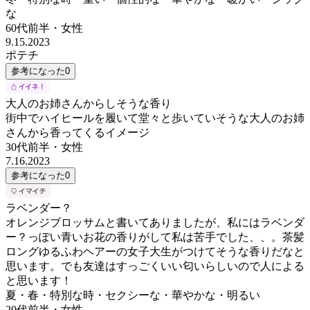
な
60代前半
・
女性
9.15.2023
ポテチ
参考になった
0
大人のお姉さんからしそうな香り
街中でハイヒールを履いて堂々と歩いていそうな大人のお姉
さんから香ってくるイメージ
30代前半
・
女性
7.16.2023
参考になった
0
ラベンダー？
オレンジブロッサムと書いてありましたが、私にはラベンダ
ー？っぽい青いお花の香りがして私は苦手でした、、。茶髪
ロングゆるふわヘアーの女子大生がつけてそうな香りだなと
思います。でも友達はすっごくいい匂いらしいので人による
と思います！
夏・春・特別な時・セクシーな・華やかな・明るい
20代前半
・
女性