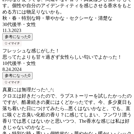
す。個性や自分のアイデンティティを感じさせる香水をもと
める方には物足りないかも。
秋・春・特別な時・華やかな・セクシーな・清楚な
30代後半
・
女性
11.3.2023
参考になった
0
フレッシュな感じがした！
思ってたよりも甘々過ぎず女性らしい匂いでよかった！
10代後半
・
女性
8.24.2024
参考になった
0
真夏には無理だった^_‎^;
クロエは好きだったので、ラブストーリーを試したかったの
ですが、酷暑続きの夏にはくどかったです。今、多少夏日も
落ち着いた日につけてみたら...悪くはないかなと。でも、直
に嗅ぐと古臭い化粧の香り？に感じてしまい、フンワリ漂う
香りでは悪くはないかと思いつつ、The香水な感じは私は好
きじゃないのかなと...。
冬・特別な時・重い・個性的な・華やかな・暖かい・シック