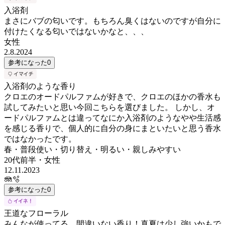
入浴剤
まさにバブの匂いです。もちろん臭くはないのですが自分に
付けたくなる匂いではないかなと、、、
女性
2.8.2024
参考になった
0
入浴剤のような香り
クロエのオードパルファムが好きで、クロエのほかの香水も
試してみたいと思い今回こちらを選びました。 しかし、オ
ードパルファムとは違ってなにか入浴剤のようなやや生活感
を感じる香りで、個人的に自分の身にまといたいと思う香水
ではなかったです。
春・普段使い・切り替え・明るい・親しみやすい
20代前半
・
女性
12.11.2023
🪼🫧
参考になった
0
王道なフローラル
みんなが使ってる、間違いない香り！真夏は少し強いかもで