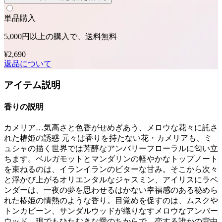
単品購入
5,000円以上の購入で、送料無料
¥2,690
返品について
アイテム説明
香りの説明
カメリア…気高さと色香がせめぎあう、メロウな花々に託さ
れた椿姫の誘惑 元々は香りを持たない花・カメリアも、ミ
ュシャの描く世界では芳醇なアンバリーフローラルに匂い立
ちます。ベルガモットとマンダリンの軽やかなトップノート
を束ねるのは、イランイランのビターな甘み。そこから次々
と浮かび上がるオリエンタルなジャスミン、アイリスにラベ
ンダーは、一夜の夢を思わせるはかない幸福感のある秘めら
れた椿姫の情熱のような香り。目覚めを促すのは、ムスクや
トンカビーン、サンダルウッドが織りなすメロウなアンバー
ウッド。現でもひたむきな愛のちからで、恋する誰かの背中