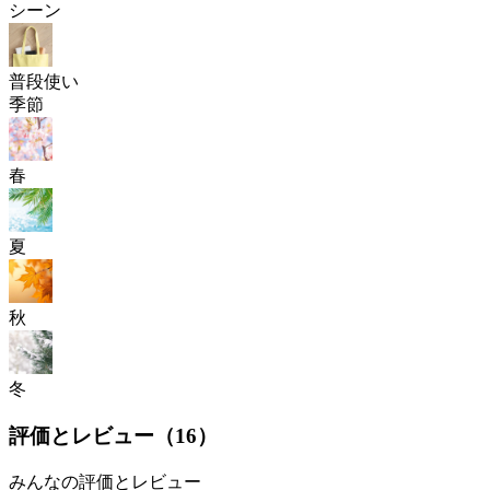
シーン
普段使い
季節
春
夏
秋
冬
評価とレビュー（
16
）
みんなの評価とレビュー