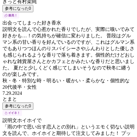
きっと有村架純
参考になった
0
出会ってしまった好き香水
説明文を読んで心惹かれた香りでしたが、実際に嗅いでみて
好きかも…！の気持ちが確信に変わりました。 普段はグル
マン系の甘い香りを好んでいるのですが、これはグルマン系
でもありつつほんのりスパイシーさやふんわりとした優しさ
も感じられるような香りで落ち着きます。個性的だけどおし
ゃれな雑貨屋さんとかカフェとかみたいな香りだと思いまし
た。 夏だと少しくどく感じてしまいそうなので秋冬に纏う
のが楽しみです。
秋・冬・特別な時・明るい・暖かい・柔らかな・個性的な
20代後半
・
女性
7.29.2024
とまと
参考になった
0
説明文ホイホイで
「雨の中で思い出す恋人との別れ」というエモく切ない説明
文を読んで、ホイホイと期待して注文してみました！ プッ