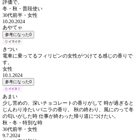
評価で。
冬・秋・普段使い
30代前半
・
女性
10.20.2024
あやてゃ
参考になった
0
きつい
電車に乗ってるフィリピンの女性がつけてる感じの香りで
す。
女性
10.1.2024
参考になった
0
あまい
少し苦めの、深いチョコレートの香りがして 時が過ぎると
じんわり冷たいバニラの香り。 秋の終わり、風にのって冬
の匂いがした時 仕事が終わった帰り道につけたい。
秋・冬・特別な時
30代前半
・
女性
9.7.2024