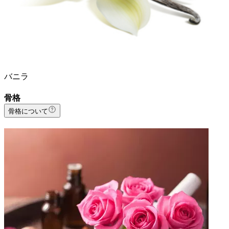
バニラ
骨格
骨格について