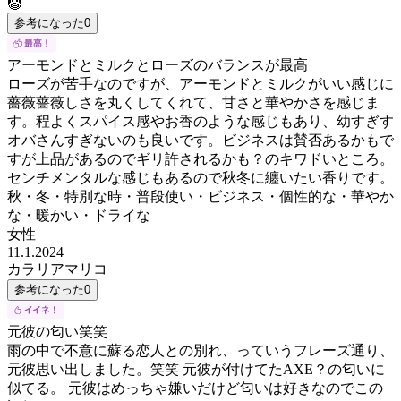
🤡
参考になった
0
アーモンドとミルクとローズのバランスが最高
ローズが苦手なのですが、アーモンドとミルクがいい感じに
薔薇薔薇しさを丸くしてくれて、甘さと華やかさを感じま
す。程よくスパイス感やお香のような感じもあり、幼すぎす
オバさんすぎないのも良いです。ビジネスは賛否あるかもで
すが上品があるのでギリ許されるかも？のキワドいところ。
センチメンタルな感じもあるので秋冬に纏いたい香りです。
秋・冬・特別な時・普段使い・ビジネス・個性的な・華やか
な・暖かい・ドライな
女性
11.1.2024
カラリアマリコ
参考になった
0
元彼の匂い笑笑
雨の中で不意に蘇る恋人との別れ、っていうフレーズ通り、
元彼思い出しました。笑笑 元彼が付けてたAXE？の匂いに
似てる。 元彼はめっちゃ嫌いだけど匂いは好きなのでこの