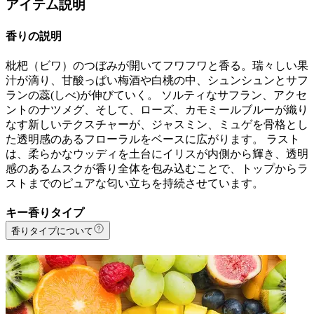
アイテム説明
香りの説明
枇杷（ビワ）のつぼみが開いてフワフワと香る。瑞々しい果
汁が滴り、甘酸っぱい梅酒や白桃の中、シュンシュンとサフ
ランの蕊(しべ)が伸びていく。 ソルティなサフラン、アクセ
ントのナツメグ、そして、ローズ、カモミールブルーが織り
なす新しいテクスチャーが、ジャスミン、ミュゲを骨格とし
た透明感のあるフローラルをベースに広がります。 ラスト
は、柔らかなウッディを土台にイリスが内側から輝き、透明
感のあるムスクが香り全体を包み込むことで、トップからラ
ストまでのピュアな匂い立ちを持続させています。
キー香りタイプ
香りタイプについて