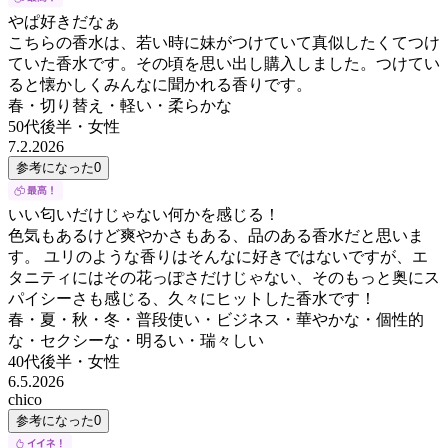
やぱ好きだなぁ
こちらの香水は、若い時に妹がつけていて真似したくてつけ
ていた香水です。その頃を思い出し購入しました。つけてい
ると懐かしくみんなに聞かれる香りです。
春・切り替え・軽い・柔らかな
50代後半
・
女性
7.2.2026
参考になった
0
いい匂いだけじゃない何かを感じる！
色気もあるけど爽やかさもある、品のある香水だと思いま
す。 ユリのような香りはそんなに好きではないですが、エ
タニティにはその花っぽさだけじゃない、そのもっと奥にス
パイシーさも感じる、久々にヒットした香水です！
春・夏・秋・冬・普段使い・ビジネス・華やかな・個性的
な・セクシーな・明るい・瑞々しい
40代後半
・
女性
6.5.2026
chico
参考になった
0