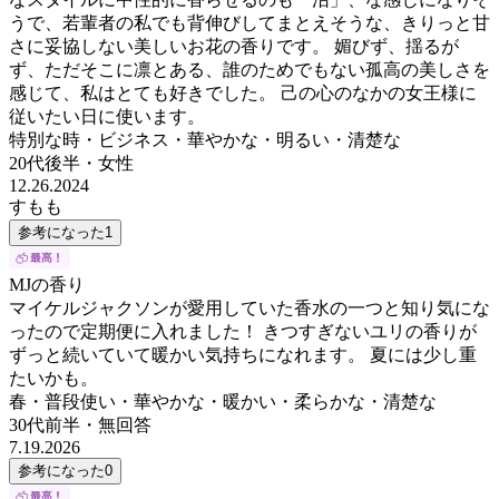
うで、若輩者の私でも背伸びしてまとえそうな、きりっと甘
さに妥協しない美しいお花の香りです。 媚びず、揺るが
ず、ただそこに凛とある、誰のためでもない孤高の美しさを
感じて、私はとても好きでした。 己の心のなかの女王様に
従いたい日に使います。
特別な時・ビジネス・華やかな・明るい・清楚な
20代後半
・
女性
12.26.2024
すもも
参考になった
1
MJの香り
マイケルジャクソンが愛用していた香水の一つと知り気にな
ったので定期便に入れました！ きつすぎないユリの香りが
ずっと続いていて暖かい気持ちになれます。 夏には少し重
たいかも。
春・普段使い・華やかな・暖かい・柔らかな・清楚な
30代前半
・
無回答
7.19.2026
参考になった
0