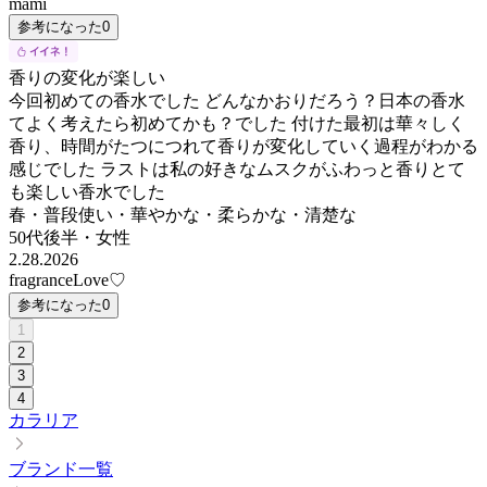
mami
参考になった
0
香りの変化が楽しい
今回初めての香水でした どんなかおりだろう？日本の香水
てよく考えたら初めてかも？でした 付けた最初は華々しく
香り、時間がたつにつれて香りが変化していく過程がわかる
感じでした ラストは私の好きなムスクがふわっと香りとて
も楽しい香水でした
春・普段使い・華やかな・柔らかな・清楚な
50代後半
・
女性
2.28.2026
fragranceLove♡
参考になった
0
1
2
3
4
カラリア
ブランド一覧