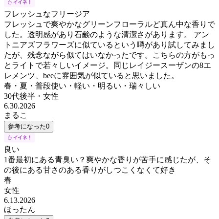
フレッシュなフリージア
フレッシュで爽やかなグリーンフローラルど真ん中な香りで
した。透明感があり石鹸のような清潔さがあります。 アン
トニアズフラワーズに似ているという噂があり試してみまし
たが、残念ながら似てはいなかったです。こちらの方がもっ
とライトで若々しいイメージ。同じレイジースーザンの8エ
レメンツ、beeに雰囲気が似ていると思いました。
春・夏・普段使い・軽い・明るい・瑞々しい
30代後半
・
女性
6.30.2026
まるこ
参考になった
0
良い
1番最初にある青臭い？爽やかな香りが苦手に感じたが、そ
の後にある甘さのある香りがしつこくなくて好き
春
女性
6.13.2026
ほったん