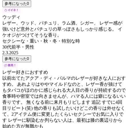
参考になった
0
ウッディ
レザー、ウッド、パチュリ、ラム酒、シガー、 レザー感が
強いけど意外とパチュリの草っぽさもしっかり感じる。 イ
ケオジがつけてそうな香り。
セクシーな・重い・秋・冬・特別な時
30代前半
・
男性
2.3.2025
参考になった
0
レザー好きにおすすめ
以前出てたアクア・ディ・パルマのレザーが好きな人におす
すめ。 あれよりはややマイルドなのと、レザー香が抜けて
もタバコがほのかに感じられる大人目の香りが持続するので
食事時や密室では向きませんが、ハマる人には癖になるいい
香りです。 無くなる前に来月もリピします 追記 すでに4回
目リピート(笑) 他の香りも試したいけどこの香りは外せなく
て、2アイテム便に変更したくらいセクシーでお気に入りで
す レザーに馴染むか判らない人は、最初は膝の裏辺りから
始めた方が無難かも