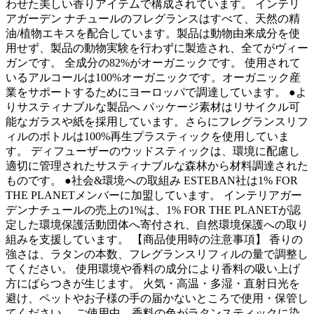
わせた美しい香りアイテムで構成されています。 インテリ
アガーデン ナチュールのフレグランスはすべて、天然の精
油/植物エキスを配合しています。製品は動物由来成分を使
用せず、製品の動物実験を行わずに製造され、全てがヴィー
ガンです。 全成分の82%がオーガニックです。 使用されて
いるアルコールは100%オーガニックです。オーガニック産
業をサポートするためにヨーロッパで調達しています。 ●よ
りサスティナブルな製品へ パッケージ素材はリサイクル可
能なガラスや紙を採用しています。さらにフレグランスリフ
ィルのボトルは100%再生プラスティックを使用していま
す。 ディフューザーのウッドスティックは、環境に配慮し
適切に管理されたサスティナブルな森林から材料調達された
ものです。 ●社会&環境への取組み ESTEBAN社は1% FOR
THE PLANETメンバーに加盟しています。 インテリアガー
デンナチュールの売上の1%は、1% FOR THE PLANETが認
定した環境保護活動団体へ寄付され、自然環境保護への取り
組みを支援しています。 【商品使用時の注意事項】 香りの
強さは、ラタンの本数、フレグランスリフィルの量で調整し
てください。 使用環境や香料の成分により香料の吸い上げ
方にばらつきが生じます。 火気・高温・多湿・直射日光を
避け、ペットやお子様の手の届かないところで使用・保管し
てください。 ご使用中、香料の色がラタンスティックに染