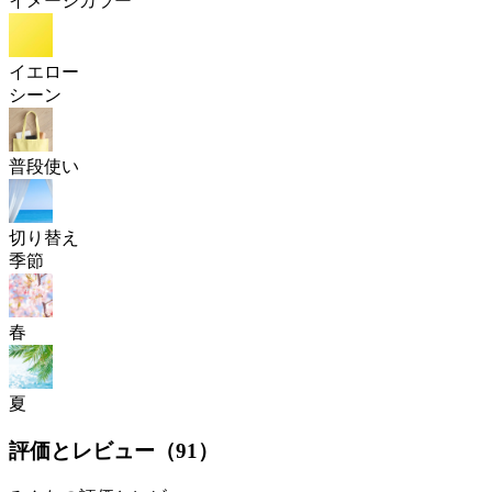
イメージカラー
イエロー
シーン
普段使い
切り替え
季節
春
夏
評価とレビュー（
91
）