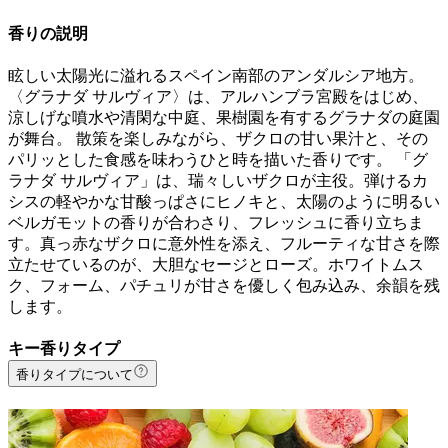
香りの説明
眩しい太陽光に溢れるスペイン南部のアンダルシア地方。
〈グラナダ サルヴィア〉は、アルハンブラ宮殿をはじめ、
涼しげな噴水や清閑な中庭、果樹園を有するグラナダの庭園
が舞台。 散策を楽しみながら、ザクロの甘い果汁と、その
パリッとした食感を味わうひと時を描いた香りです。 「グ
ラナダ サルヴィア」は、瑞々しいザクロが主役。弾けるカ
シスの軽やかな甘酸っぱさにヒノキと、太陽のように明るい
ベルガモットの香りが合わさり、フレッシュに香り立ちま
す。真っ赤なザクロに意外性を添え、フルーティな甘さを際
立たせているのが、大胆なセージとローズ。ホワイトムス
ク、フォーム、パチュリが甘さを優しく包み込み、余韻を残
します。
キー香りタイプ
香りタイプについて