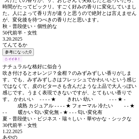
つけたての香りが、ザ、おじさんで失敗したと思っいたら、
時間がたってビックリ。すごく好みの香りに変化していまし
た。人によって香り方が違うと思うので絶対とは言えません
が、変化後を待つべきの香りだと思います。
秋・普段使い・個性的な
50代前半
・
女性
3.20.2025
てんてるか
参考になった
0
ナチュラルな格好に似合う
吹き付けるとオレンジ？金柑？のみずみずしい香りがしま
す。でも、みずみずしさはフレッシュでかわいいという感じ
ではなくて、皮のビターさも含んだような上品で大人っぽい
感じです。うまく表現できないですが、とてもいい香りで
す。 かわいい - - - - ★ きれい 幼い - - - ★ -
成熟 カジュアル - - - - ★ フォーマル 冷たい - - ★
- - 暖かい 匂い変化無 - ★ - - - 匂い変化有
夏・普段使い・ビジネス・瑞々しい・華やかな・シックな
30代前半
・
女性
1.22.2025
あやの