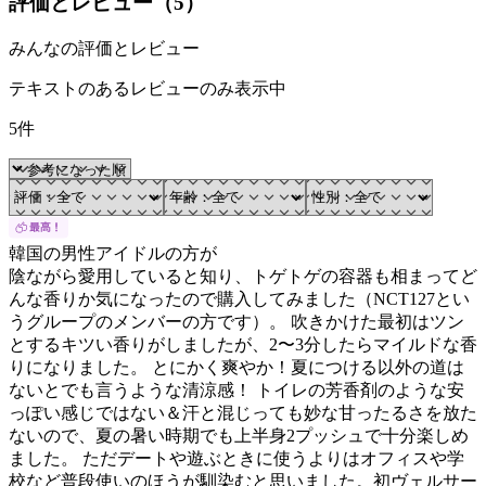
評価とレビュー（
5
）
みんなの評価とレビュー
テキストのあるレビューのみ表示中
5件
韓国の男性アイドルの方が
陰ながら愛用していると知り、トゲトゲの容器も相まってど
んな香りか気になったので購入してみました（NCT127とい
うグループのメンバーの方です）。 吹きかけた最初はツン
とするキツい香りがしましたが、2〜3分したらマイルドな香
りになりました。 とにかく爽やか！夏につける以外の道は
ないとでも言うような清涼感！ トイレの芳香剤のような安
っぽい感じではない＆汗と混じっても妙な甘ったるさを放た
ないので、夏の暑い時期でも上半身2プッシュで十分楽しめ
ました。 ただデートや遊ぶときに使うよりはオフィスや学
校など普段使いのほうが馴染むと思いました。初ヴェルサー