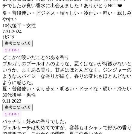
チでしたが良い香水に出会えました！ありがとうNCT❤️
夏・普段使い・ビジネス・瑞々しい・冷たい・軽い・親しみ
やすい
10代後半
・
女性
7.31.2024
ｵｾﾌﾆﾀﾞ
参考になった
0
どこかで嗅いだことのある香り
ブルガリのプールオムのような、悪くはないが特徴がないと
いうか、よくある香り。甘さはほとんどなく、ジンジャーの
ようなスパイシーな香りが続く。香りの変化もほとんどない
ように感じた。
夏・普段使い・切り替え・明るい・ドライな・硬い・冷たい
30代後半
・
男性
9.11.2023
参考になった
0
バッチリ！好みの香りでした。
ヴェルサーチは初めてですが、容器もオシャレで好みの香り
で感激です。これからの季節、夏に似合いそう。