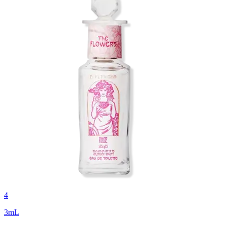
4
3
mL