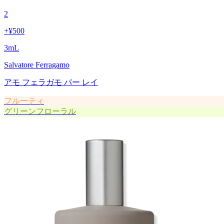
2
+
¥500
3
mL
Salvatore Ferragamo
アモ フェラガモ パー レイ
フルーティ
グリーンフローラル