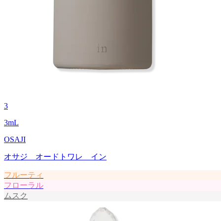
3
3
mL
OSAJI
オサジ オードトワレ イン
フルーティ
フローラル
ムスク